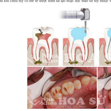
u khi chữa tủy có thể sẽ được trám tái tạo hoặc bọc mão sứ tuỳ thuộc 