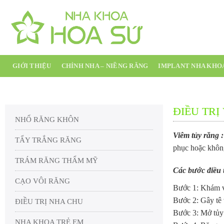
Chuyển
đến
nội
dung
GIỚI THIỆU
CHỈNH NHA – NIỀNG RĂNG
IMPLANT NHA KHO
ĐIỀU TRỊ
NHỔ RĂNG KHÔN
Viêm tủy răng 
TẨY TRẮNG RĂNG
phục hoặc không 
TRÁM RĂNG THẨM MỸ
Các bước đ
iều
CẠO VÔI RĂNG
Bước 1: Khám v
Bước 2: Gây tê 
ĐIỀU TRỊ NHA CHU
Bước 3: Mở tủy –
NHA KHOA TRẺ EM