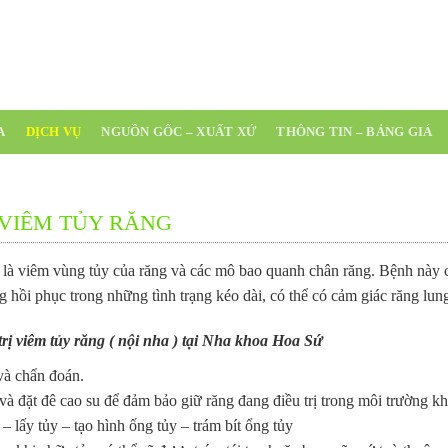
(0254) 3 543 511
A
DỊCH VỤ
NGUỒN GỐC – XUẤT XỨ
THÔNG TIN – BẢNG GIÁ
 VIÊM TỦY RĂNG
:
là viêm vùng tủy của răng và các mô bao quanh chân răng. Bệnh này có
hồi phục trong những tình trạng kéo dài, có thể có cảm giác răng lung l
 trị viêm tủy răng ( nội nha ) tại Nha khoa Hoa Sứ
à chẩn đoán.
và đặt đê cao su để đảm bảo giữ răng đang điều trị trong môi trường kh
 lấy tủy – tạo hình ống tủy – trám bít ổng tủy