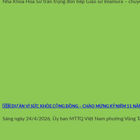
Nha Khoa Hoa Sứ trân trọng đón tiếp Giáo sư Imamura – chuyên
🇻🇳 DỰ ÁN VÌ SỨC KHỎE CỘNG ĐỒNG – CHÀO MỪNG KỶ NIỆM 51 NĂM
Sáng ngày 24/4/2026, Ủy ban MTTQ Việt Nam phường Vũng Tàu