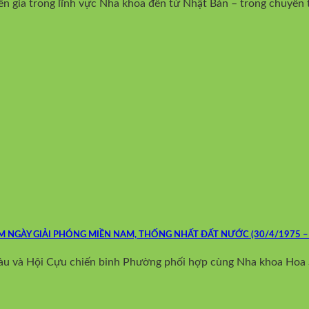
 gia trong lĩnh vực Nha khoa đến từ Nhật Bản – trong chuyến th
 NGÀY GIẢI PHÓNG MIỀN NAM, THỐNG NHẤT ĐẤT NƯỚC (30/4/1975 – 3
 và Hội Cựu chiến binh Phường phối hợp cùng Nha khoa Hoa Sứ