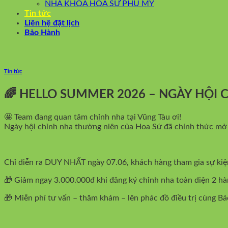
NHA KHOA HOA SỨ PHÚ MỸ
Tin tức
Liên hệ đặt lịch
Bảo Hành
Tin tức
🌈 HELLO SUMMER 2026 – NGÀY HỘI 
🤩 Team đang quan tâm chỉnh nha tại Vũng Tàu ơi!
Ngày hội chỉnh nha thường niên của Hoa Sứ đã chính thức mở 
Chỉ diễn ra DUY NHẤT ngày 07.06, khách hàng tham gia sự kiện
🎁 Giảm ngay 3.000.000đ khi đăng ký chỉnh nha toàn diện 2 h
🎁 Miễn phí tư vấn – thăm khám – lên phác đồ điều trị cùng Bá