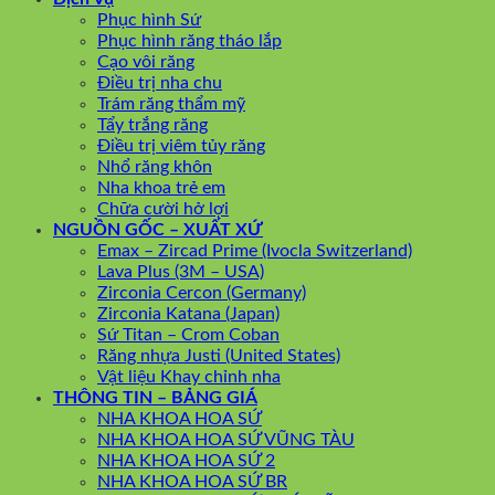
Phục hình Sứ
Phục hình răng tháo lắp
Cạo vôi răng
Điều trị nha chu
Trám răng thẩm mỹ
Tẩy trắng răng
Điều trị viêm tủy răng
Nhổ răng khôn
Nha khoa trẻ em
Chữa cười hở lợi
NGUỒN GỐC – XUẤT XỨ
Emax – Zircad Prime (Ivocla Switzerland)
Lava Plus (3M – USA)
Zirconia Cercon (Germany)
Zirconia Katana (Japan)
Sứ Titan – Crom Coban
Răng nhựa Justi (United States)
Vật liệu Khay chỉnh nha
THÔNG TIN – BẢNG GIÁ
NHA KHOA HOA SỨ
NHA KHOA HOA SỨ VŨNG TÀU
NHA KHOA HOA SỨ 2
NHA KHOA HOA SỨ BR