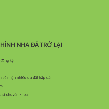
CHỈNH NHA ĐÃ TRỞ LẠI
đăng ký.
 sẽ nhận nhiều ưu đãi hấp dẫn:
àm
c sĩ chuyên khoa