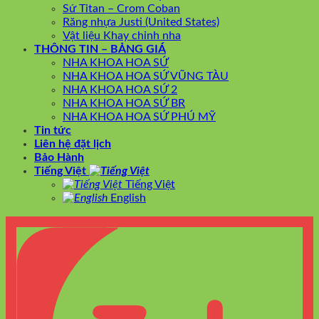
Sứ Titan – Crom Coban
Răng nhựa Justi (United States)
Vật liệu Khay chỉnh nha
THÔNG TIN – BẢNG GIÁ
NHA KHOA HOA SỨ
NHA KHOA HOA SỨ VŨNG TÀU
NHA KHOA HOA SỨ 2
NHA KHOA HOA SỨ BR
NHA KHOA HOA SỨ PHÚ MỸ
Tin tức
Liên hệ đặt lịch
Bảo Hành
Tiếng Việt
Tiếng Việt
English