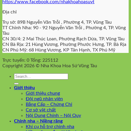
https://www.facebook.com/nhakhoahoasuvt
Địa chỉ
Trụ sở: 89B Nguyễn Văn Trỗi , Phường 4, TP. Vũng Tàu
TT Chỉnh Nha: 90 - 92 Nguyễn Văn Trỗi , Phường 4, TP. Vũng
Tàu
CN 30/4: 2 Mai Thúc Loan, Phường Rạch Dừa, TP. Vũng Tàu
CN Bà Rịa: 21 Hùng Vương, Phường Phước Hưng, TP. Bà Rịa
CN Phú Mỹ: 68 Hùng Vương, KP Tân Hạnh, TX Phú Mỹ
Trực tuyến: 0
Tổng: 225112
Copyright 2026 © Nha Khoa Hoa Sứ Vũng Tàu
Giới thiệu
Giới thiệu chung
Đội ngũ nhân viên
Bằng Cấp – Chứng Chỉ
Cơ sở vật chất
Nội Dung Chính – Nội Quy
Chỉnh nha – Niềng răng
Khí cụ hỗ trợ chỉnh nha