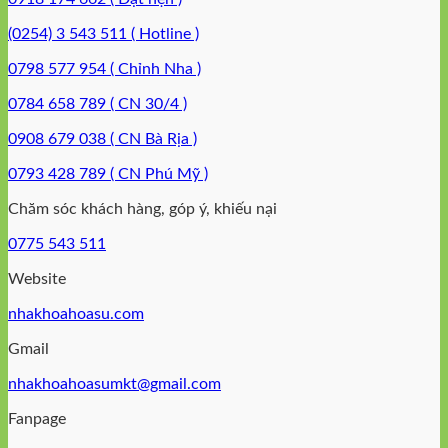
(0254) 3 543 511 ( Hotline )
0798 577 954 ( Chỉnh Nha )
0784 658 789 ( CN 30/4 )
0908 679 038 ( CN Bà Rịa )
0793 428 789 ( CN Phú Mỹ )
Chăm sóc khách hàng, góp ý, khiếu nại
0775 543 511
Website
nhakhoahoasu.com
Gmail
nhakhoahoasumkt@gmail.com
Fanpage