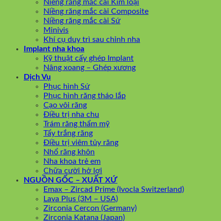
Niềng răng mắc cài Kim loại
Niềng răng mắc cài Composite
Niềng răng mắc cài Sứ
Minivis
Khí cụ duy trì sau chỉnh nha
Implant nha khoa
Kỹ thuật cấy ghép Implant
Nâng xoang – Ghép xương
Dịch Vụ
Phục hình Sứ
Phục hình răng tháo lắp
Cạo vôi răng
Điều trị nha chu
Trám răng thẩm mỹ
Tẩy trắng răng
Điều trị viêm tủy răng
Nhổ răng khôn
Nha khoa trẻ em
Chữa cười hở lợi
NGUỒN GỐC – XUẤT XỨ
Emax – Zircad Prime (Ivocla Switzerland)
Lava Plus (3M – USA)
Zirconia Cercon (Germany)
Zirconia Katana (Japan)