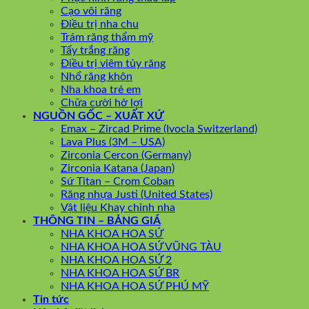
Cạo vôi răng
Điều trị nha chu
Trám răng thẩm mỹ
Tẩy trắng răng
Điều trị viêm tủy răng
Nhổ răng khôn
Nha khoa trẻ em
Chữa cười hở lợi
NGUỒN GỐC – XUẤT XỨ
Emax – Zircad Prime (Ivocla Switzerland)
Lava Plus (3M – USA)
Zirconia Cercon (Germany)
Zirconia Katana (Japan)
Sứ Titan – Crom Coban
Răng nhựa Justi (United States)
Vật liệu Khay chỉnh nha
THÔNG TIN – BẢNG GIÁ
NHA KHOA HOA SỨ
NHA KHOA HOA SỨ VŨNG TÀU
NHA KHOA HOA SỨ 2
NHA KHOA HOA SỨ BR
NHA KHOA HOA SỨ PHÚ MỸ
Tin tức