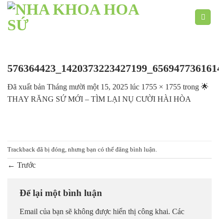
Chuyển
đến
nội
dung
576364423_1420373223427199_656947736161
Đã xuất bản
Tháng mười một 15, 2025
lúc
1755 × 1755
trong
🌟
THAY RĂNG SỨ MỚI – TÌM LẠI NỤ CƯỜI HÀI HÒA
Trackback đã bị đóng, nhưng bạn có thể
đăng bình luận
.
←
Trước
Để lại một bình luận
Email của bạn sẽ không được hiển thị công khai.
Các