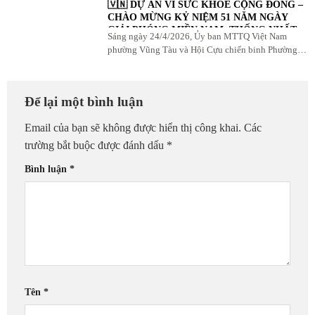
🇻🇳 DỰ ÁN VÌ SỨC KHỎE CỘNG ĐỒNG –
CHÀO MỪNG KỶ NIỆM 51 NĂM NGÀY
GIẢI PHÓNG MIỀN NAM, THỐNG NHẤT
Sáng ngày 24/4/2026, Ủy ban MTTQ Việt Nam
ĐẤT NƯỚC (30/4/1975 – 30/4/2026) 🇻🇳
phường Vũng Tàu và Hội Cựu chiến binh Phường
phối hợp cùng Nha khoa Hoa Sứ tổ chức chương
trình thăm khám, ...
Để lại một bình luận
Email của bạn sẽ không được hiển thị công khai.
Các
trường bắt buộc được đánh dấu
*
Bình luận
*
Tên
*