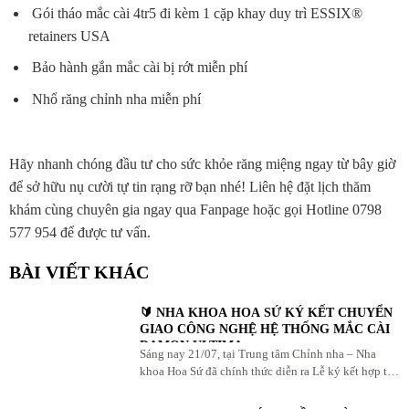
Gói tháo mắc cài 4tr5 đi kèm 1 cặp khay duy trì ESSIX®
retainers USA
Bảo hành gắn mắc cài bị rớt miễn phí
Nhổ răng chỉnh nha miễn phí
Hãy nhanh chóng đầu tư cho sức khỏe răng miệng ngay từ bây giờ
để sở hữu nụ cười tự tin rạng rỡ bạn nhé! Liên hệ đặt lịch thăm
khám cùng chuyên gia ngay qua Fanpage hoặc gọi Hotline 0798
577 954 để được tư vấn.
BÀI VIẾT KHÁC
🔰 NHA KHOA HOA SỨ KÝ KẾT CHUYỂN
GIAO CÔNG NGHỆ HỆ THỐNG MẮC CÀI
DAMON ULTIMA
Sáng nay 21/07, tại Trung tâm Chỉnh nha – Nha
khoa Hoa Sứ đã chính thức diễn ra Lễ ký kết hợp tác
chiến lược và Chuyển giao Công nghệ ...