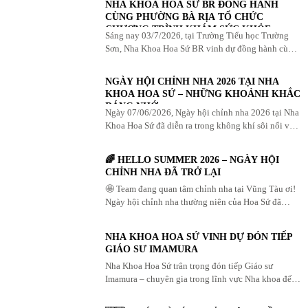
NHA KHOA HOA SỨ BR ĐỒNG HÀNH
CÙNG PHƯỜNG BÀ RỊA TỔ CHỨC
CHƯƠNG TRÌNH KHÁM SỨC KHỎE
Sáng nay 03/7/2026, tại Trường Tiểu học Trường
RĂNG MIỆNG CỘNG ĐỒNG
Sơn, Nha Khoa Hoa Sứ BR vinh dự đồng hành cùng
Ủy ban MTTQ Việt Nam phường Bà Rịa và Đoàn
phường ...
NGÀY HỘI CHỈNH NHA 2026 TẠI NHA
KHOA HOA SỨ – NHỮNG KHOẢNH KHẮC
ĐÁNG NHỚ
Ngày 07/06/2026, Ngày hội chỉnh nha 2026 tại Nha
Khoa Hoa Sứ đã diễn ra trong không khí sôi nổi với
sự tham gia của đông đảo khách hàng quan ...
🌈 HELLO SUMMER 2026 – NGÀY HỘI
CHỈNH NHA ĐÃ TRỞ LẠI
🤩 Team đang quan tâm chỉnh nha tại Vũng Tàu ơi!
Ngày hội chỉnh nha thường niên của Hoa Sứ đã
chính thức mở đăng ký. Chỉ diễn ra DUY ...
NHA KHOA HOA SỨ VINH DỰ ĐÓN TIẾP
GIÁO SƯ IMAMURA
Nha Khoa Hoa Sứ trân trọng đón tiếp Giáo sư
Imamura – chuyên gia trong lĩnh vực Nha khoa đến
từ Nhật Bản – trong chuyến thăm và làm việc ...