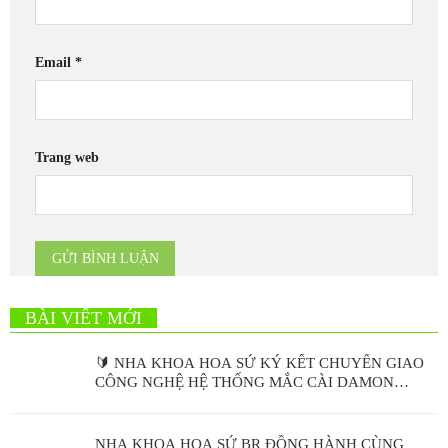
Email
*
Trang web
BÀI VIẾT MỚI
🔰 NHA KHOA HOA SỨ KÝ KẾT CHUYỂN GIAO
CÔNG NGHỆ HỆ THỐNG MẮC CÀI DAMON
ULTIMA
NHA KHOA HOA SỨ BR ĐỒNG HÀNH CÙNG