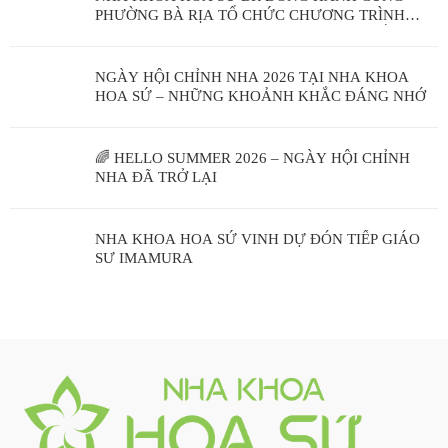
PHƯỜNG BÀ RỊA TỔ CHỨC CHƯƠNG TRÌNH
KHÁM SỨC KHỎE RĂNG MIỆNG CỘNG ĐỒNG
NGÀY HỘI CHỈNH NHA 2026 TẠI NHA KHOA
HOA SỨ – NHỮNG KHOẢNH KHẮC ĐÁNG NHỚ
🌈 HELLO SUMMER 2026 – NGÀY HỘI CHỈNH
NHA ĐÃ TRỞ LẠI
NHA KHOA HOA SỨ VINH DỰ ĐÓN TIẾP GIÁO
SƯ IMAMURA