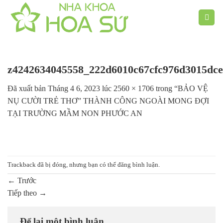
Chuyển
đến
nội
dung
z4242634045558_222d6010c67cfc976d3015dce
Đã xuất bản
Tháng 4 6, 2023
lúc
2560 × 1706
trong
“BẢO VỆ
NỤ CƯỜI TRẺ THƠ” THÀNH CÔNG NGOÀI MONG ĐỢI
TẠI TRƯỜNG MẦM NON PHƯỚC AN
Trackback đã bị đóng, nhưng bạn có thể
đăng bình luận
.
←
Trước
Tiếp theo
→
Để lại một bình luận