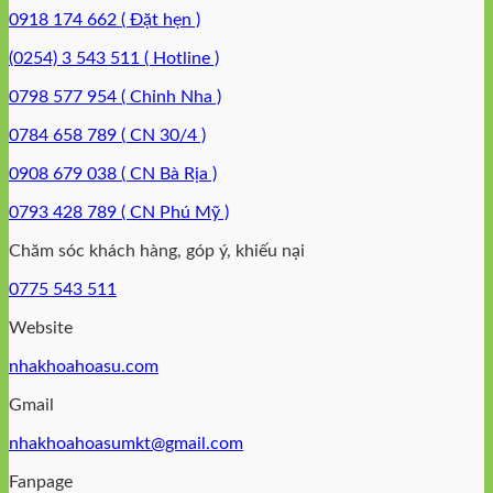
0918 174 662 ( Đặt hẹn )
(0254) 3 543 511 ( Hotline )
0798 577 954 ( Chỉnh Nha )
0784 658 789 ( CN 30/4 )
0908 679 038 ( CN Bà Rịa )
0793 428 789 ( CN Phú Mỹ )
Chăm sóc khách hàng, góp ý, khiếu nại
0775 543 511
Website
nhakhoahoasu.com
Gmail
nhakhoahoasumkt@gmail.com
Fanpage