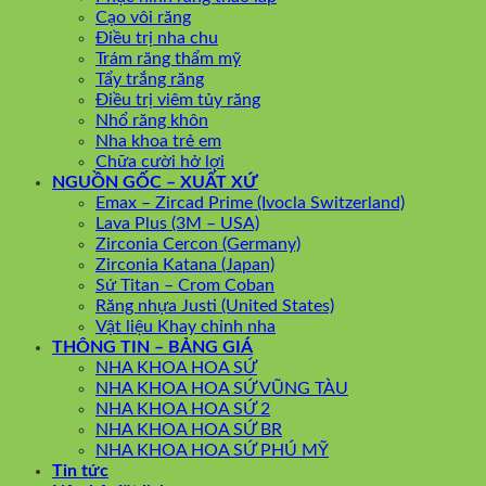
Cạo vôi răng
Điều trị nha chu
Trám răng thẩm mỹ
Tẩy trắng răng
Điều trị viêm tủy răng
Nhổ răng khôn
Nha khoa trẻ em
Chữa cười hở lợi
NGUỒN GỐC – XUẤT XỨ
Emax – Zircad Prime (Ivocla Switzerland)
Lava Plus (3M – USA)
Zirconia Cercon (Germany)
Zirconia Katana (Japan)
Sứ Titan – Crom Coban
Răng nhựa Justi (United States)
Vật liệu Khay chỉnh nha
THÔNG TIN – BẢNG GIÁ
NHA KHOA HOA SỨ
NHA KHOA HOA SỨ VŨNG TÀU
NHA KHOA HOA SỨ 2
NHA KHOA HOA SỨ BR
NHA KHOA HOA SỨ PHÚ MỸ
Tin tức