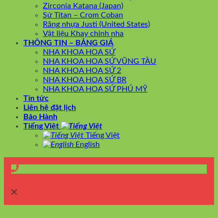
Zirconia Katana (Japan)
Sứ Titan – Crom Coban
Răng nhựa Justi (United States)
Vật liệu Khay chỉnh nha
THÔNG TIN – BẢNG GIÁ
NHA KHOA HOA SỨ
NHA KHOA HOA SỨ VŨNG TÀU
NHA KHOA HOA SỨ 2
NHA KHOA HOA SỨ BR
NHA KHOA HOA SỨ PHÚ MỸ
Tin tức
Liên hệ đặt lịch
Bảo Hành
Tiếng Việt
Tiếng Việt
English