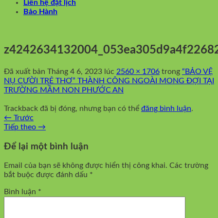
Liên hệ đặt lịch
Bảo Hành
z4242634132004_053ea305d9a4f2268
Đã xuất bản
Tháng 4 6, 2023
lúc
2560 × 1706
trong
“BẢO VỆ
NỤ CƯỜI TRẺ THƠ” THÀNH CÔNG NGOÀI MONG ĐỢI TẠI
TRƯỜNG MẦM NON PHƯỚC AN
Trackback đã bị đóng, nhưng bạn có thể
đăng bình luận
.
←
Trước
Tiếp theo
→
Để lại một bình luận
Email của bạn sẽ không được hiển thị công khai.
Các trường
bắt buộc được đánh dấu
*
Bình luận
*