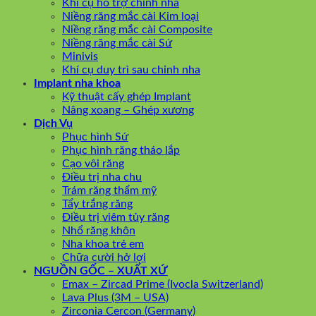
Khí cụ hỗ trợ chỉnh nha
Niềng răng mắc cài Kim loại
Niềng răng mắc cài Composite
Niềng răng mắc cài Sứ
Minivis
Khí cụ duy trì sau chỉnh nha
Implant nha khoa
Kỹ thuật cấy ghép Implant
Nâng xoang – Ghép xương
Dịch Vụ
Phục hình Sứ
Phục hình răng tháo lắp
Cạo vôi răng
Điều trị nha chu
Trám răng thẩm mỹ
Tẩy trắng răng
Điều trị viêm tủy răng
Nhổ răng khôn
Nha khoa trẻ em
Chữa cười hở lợi
NGUỒN GỐC – XUẤT XỨ
Emax – Zircad Prime (Ivocla Switzerland)
Lava Plus (3M – USA)
Zirconia Cercon (Germany)