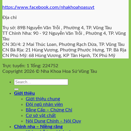
https://www.facebook.com/nhakhoahoasuvt
Địa chỉ
Trụ sở: 89B Nguyễn Văn Trỗi , Phường 4, TP. Vũng Tàu
TT Chỉnh Nha: 90 - 92 Nguyễn Văn Trỗi , Phường 4, TP. Vũng
Tàu
CN 30/4: 2 Mai Thúc Loan, Phường Rạch Dừa, TP. Vũng Tàu
CN Bà Rịa: 21 Hùng Vương, Phường Phước Hưng, TP. Bà Rịa
CN Phú Mỹ: 68 Hùng Vương, KP Tân Hạnh, TX Phú Mỹ
Trực tuyến: 1
Tổng: 224752
Copyright 2026 © Nha Khoa Hoa Sứ Vũng Tàu
Giới thiệu
Giới thiệu chung
Đội ngũ nhân viên
Bằng Cấp – Chứng Chỉ
Cơ sở vật chất
Nội Dung Chính – Nội Quy
Chỉnh nha – Niềng răng