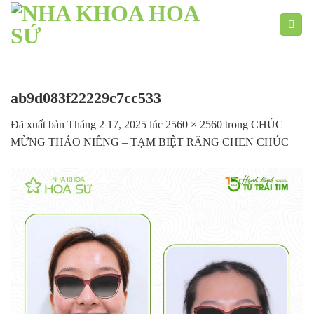
Chuyển
đến
nội
dung
ab9d083f22229c7cc533
Đã xuất bản
Tháng 2 17, 2025
lúc
2560 × 2560
trong
CHÚC
MỪNG THÁO NIỀNG – TẠM BIỆT RĂNG CHEN CHÚC