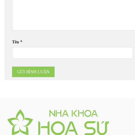
Tên
*