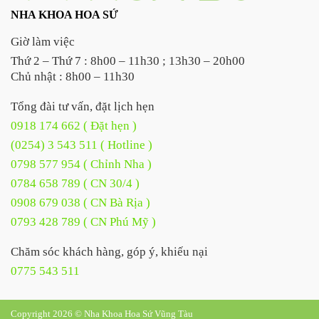
NHA KHOA HOA SỨ
Giờ làm việc
Thứ 2 – Thứ 7 : 8h00 – 11h30 ; 13h30 – 20h00
Chủ nhật : 8h00 – 11h30
Tổng đài tư vấn, đặt lịch hẹn
0918 174 662 ( Đặt hẹn )
(0254) 3 543 511 ( Hotline )
0798 577 954 ( Chỉnh Nha )
0784 658 789 ( CN 30/4 )
0908 679 038 ( CN Bà Rịa )
0793 428 789 ( CN Phú Mỹ )
Chăm sóc khách hàng, góp ý, khiếu nại
0775 543 511
Copyright 2026 © Nha Khoa Hoa Sứ Vũng Tàu