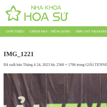
Chuyển
đến
nội
dung
GIỚI THIỆU
CHỈNH NHA – NIỀNG RĂNG
IMPLANT NHA KHO
IMG_1221
Đã xuất bản
Tháng 4 24, 2023
lúc
2560 × 1706
trong
GIẢI TENN