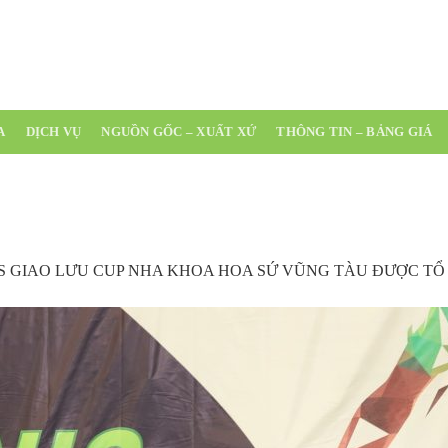
(0254) 3 543 511
A
DỊCH VỤ
NGUỒN GỐC – XUẤT XỨ
THÔNG TIN – BẢNG GIÁ
IS GIAO LƯU CUP NHA KHOA HOA SỨ VŨNG TÀU ĐƯỢC T