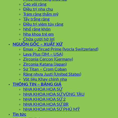
Cạo vôi răng
Điều trị nha chu
Trám răng thẩm mỹ
Tẩy trắng răng
Điều trị viêm tủy răng
Nhổ răng khôn
Nha khoa trẻ em
Chữa cười hở lợi
NGUỒN GỐC – XUẤT XỨ
Emax – Zircad Prime (Ivocla Switzerland)
Lava Plus (3M – USA)
Zirconia Cercon (Germany)
Zirconia Katana (Japan)
Sứ Titan – Crom Coban
Răng nhựa Justi (United States)
Vật liệu Khay chỉnh nha
THÔNG TIN – BẢNG GIÁ
NHA KHOA HOA SỨ
NHA KHOA HOA SỨ VŨNG TÀU
NHA KHOA HOA SỨ 2
NHA KHOA HOA SỨ BR
NHA KHOA HOA SỨ PHÚ MỸ
Tin tức