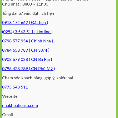
Chủ nhật : 8h00 – 11h30
Tổng đài tư vấn, đặt lịch hẹn
0918 174 662 ( Đặt hẹn )
(0254) 3 543 511 ( Hotline )
0798 577 954 ( Chỉnh Nha )
0784 658 789 ( CN 30/4 )
0908 679 038 ( CN Bà Rịa )
0793 428 789 ( CN Phú Mỹ )
Chăm sóc khách hàng, góp ý, khiếu nại
0775 543 511
Website
nhakhoahoasu.com
Gmail