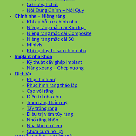
Cơ sở vật chất
Nội Dung Chính – Nội Quy
Chỉnh nha – Niềng răng
Khí cụ hỗ trợ chỉnh nha
Niềng răng mắc cài Kim loại
Niềng răng mắc cài Composite
Niềng răng mắc cài Sứ
Minivis
Khí cụ duy trì sau chỉnh nha
Implant nha khoa
Kỹ thuật cấy ghép Implant
Nâng xoang – Ghép xương
Dịch Vụ
Phục hình Sứ
Phục hình răng tháo lắp
Cạo vôi răng
Điều trị nha chu
Trám răng thẩm mỹ
Tẩy trắng răng
Điều trị viêm tủy răng
Nhổ răng khôn
Nha khoa trẻ em
Chữa cười hở lợi