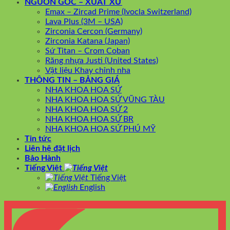
NGUỒN GỐC – XUẤT XỨ
Emax – Zircad Prime (Ivocla Switzerland)
Lava Plus (3M – USA)
Zirconia Cercon (Germany)
Zirconia Katana (Japan)
Sứ Titan – Crom Coban
Răng nhựa Justi (United States)
Vật liệu Khay chỉnh nha
THÔNG TIN – BẢNG GIÁ
NHA KHOA HOA SỨ
NHA KHOA HOA SỨ VŨNG TÀU
NHA KHOA HOA SỨ 2
NHA KHOA HOA SỨ BR
NHA KHOA HOA SỨ PHÚ MỸ
Tin tức
Liên hệ đặt lịch
Bảo Hành
Tiếng Việt
Tiếng Việt
English