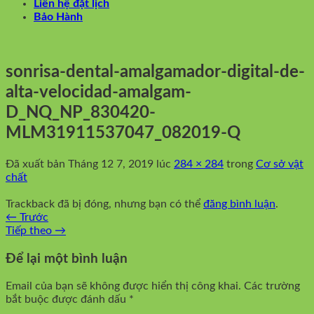
Liên hệ đặt lịch
Bảo Hành
sonrisa-dental-amalgamador-digital-de-
alta-velocidad-amalgam-
D_NQ_NP_830420-
MLM31911537047_082019-Q
Đã xuất bản
Tháng 12 7, 2019
lúc
284 × 284
trong
Cơ sở vật
chất
Trackback đã bị đóng, nhưng bạn có thể
đăng bình luận
.
←
Trước
Tiếp theo
→
Để lại một bình luận
Email của bạn sẽ không được hiển thị công khai.
Các trường
bắt buộc được đánh dấu
*