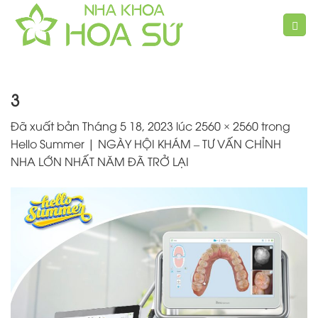
Chuyển
đến
nội
dung
3
Đã xuất bản
Tháng 5 18, 2023
lúc
2560 × 2560
trong
Hello Summer | NGÀY HỘI KHÁM – TƯ VẤN CHỈNH
NHA LỚN NHẤT NĂM ĐÃ TRỞ LẠI