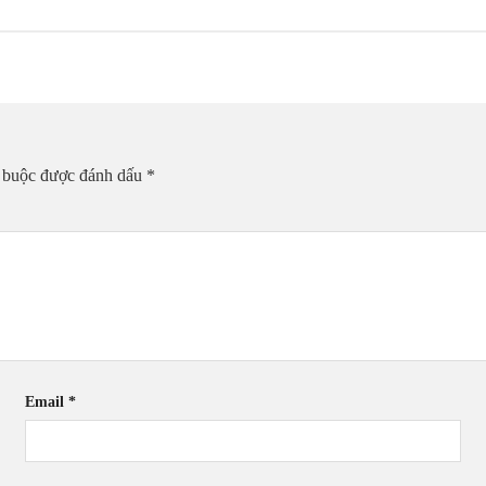
t buộc được đánh dấu
*
Email
*