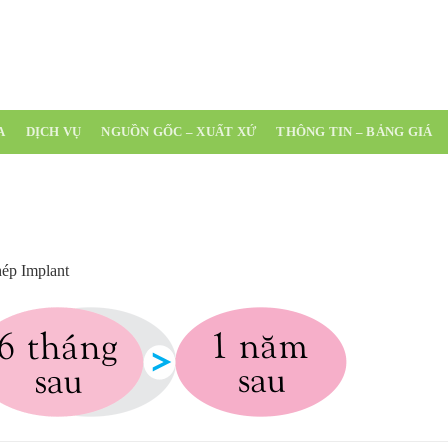
(0254) 3 543 
A
DỊCH VỤ
NGUỒN GỐC – XUẤT XỨ
THÔNG TIN – BẢNG GIÁ
hép Implant