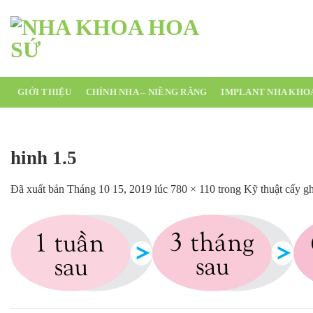
Chuyển
đến
nội
dung
GIỚI THIỆU
CHỈNH NHA – NIỀNG RĂNG
IMPLANT NHA KHO
hinh 1.5
Đã xuất bản
Tháng 10 15, 2019
lúc
780 × 110
trong
Kỹ thuật cấy g