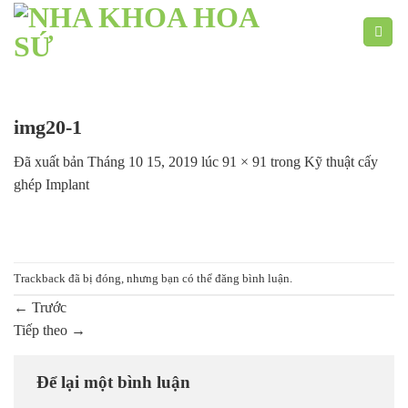
Chuyển
đến
nội
dung
img20-1
Đã xuất bản
Tháng 10 15, 2019
lúc
91 × 91
trong
Kỹ thuật cấy
ghép Implant
Trackback đã bị đóng, nhưng bạn có thể
đăng bình luận
.
←
Trước
Tiếp theo
→
Để lại một bình luận