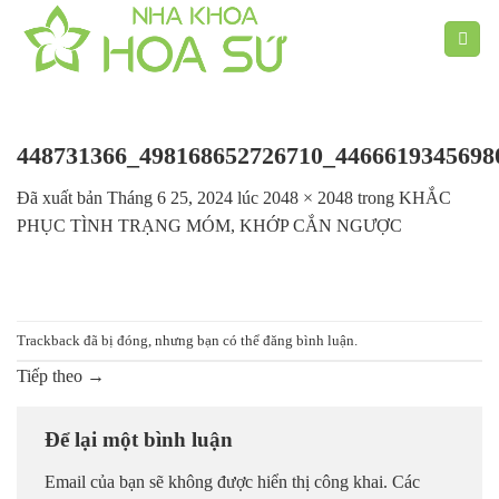
Chuyển
đến
nội
dung
448731366_498168652726710_4466619345698
Đã xuất bản
Tháng 6 25, 2024
lúc
2048 × 2048
trong
KHẮC
PHỤC TÌNH TRẠNG MÓM, KHỚP CẮN NGƯỢC
Trackback đã bị đóng, nhưng bạn có thể
đăng bình luận
.
Tiếp theo
→
Để lại một bình luận
Email của bạn sẽ không được hiển thị công khai.
Các