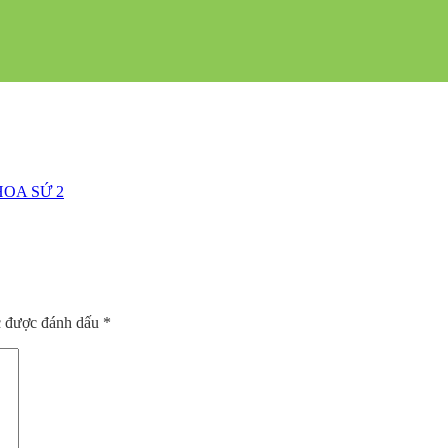
OA SỨ 2
c được đánh dấu
*