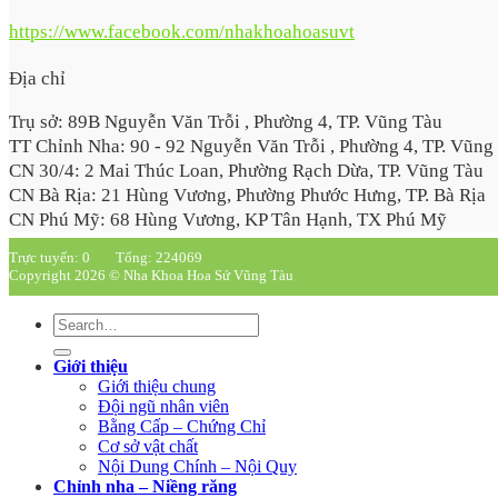
https://www.facebook.com/nhakhoahoasuvt
Địa chỉ
Trụ sở: 89B Nguyễn Văn Trỗi , Phường 4, TP. Vũng Tàu
TT Chỉnh Nha: 90 - 92 Nguyễn Văn Trỗi , Phường 4, TP. Vũng
CN 30/4: 2 Mai Thúc Loan, Phường Rạch Dừa, TP. Vũng Tàu
CN Bà Rịa: 21 Hùng Vương, Phường Phước Hưng, TP. Bà Rịa
CN Phú Mỹ: 68 Hùng Vương, KP Tân Hạnh, TX Phú Mỹ
Trực tuyến: 0
Tổng: 224069
Copyright 2026 © Nha Khoa Hoa Sứ Vũng Tàu
Giới thiệu
Giới thiệu chung
Đội ngũ nhân viên
Bằng Cấp – Chứng Chỉ
Cơ sở vật chất
Nội Dung Chính – Nội Quy
Chỉnh nha – Niềng răng