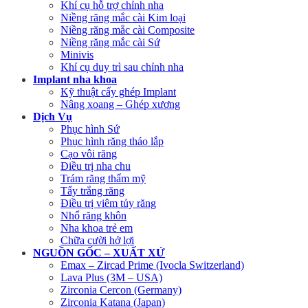
Khí cụ hỗ trợ chỉnh nha
Niềng răng mắc cài Kim loại
Niềng răng mắc cài Composite
Niềng răng mắc cài Sứ
Minivis
Khí cụ duy trì sau chỉnh nha
Implant nha khoa
Kỹ thuật cấy ghép Implant
Nâng xoang – Ghép xương
Dịch Vụ
Phục hình Sứ
Phục hình răng tháo lắp
Cạo vôi răng
Điều trị nha chu
Trám răng thẩm mỹ
Tẩy trắng răng
Điều trị viêm tủy răng
Nhổ răng khôn
Nha khoa trẻ em
Chữa cười hở lợi
NGUỒN GỐC – XUẤT XỨ
Emax – Zircad Prime (Ivocla Switzerland)
Lava Plus (3M – USA)
Zirconia Cercon (Germany)
Zirconia Katana (Japan)