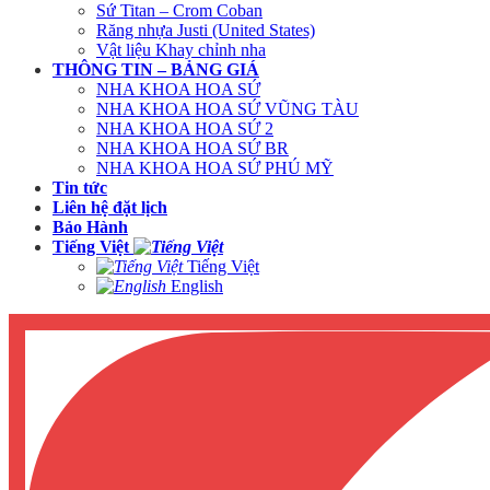
Sứ Titan – Crom Coban
Răng nhựa Justi (United States)
Vật liệu Khay chỉnh nha
THÔNG TIN – BẢNG GIÁ
NHA KHOA HOA SỨ
NHA KHOA HOA SỨ VŨNG TÀU
NHA KHOA HOA SỨ 2
NHA KHOA HOA SỨ BR
NHA KHOA HOA SỨ PHÚ MỸ
Tin tức
Liên hệ đặt lịch
Bảo Hành
Tiếng Việt
Tiếng Việt
English