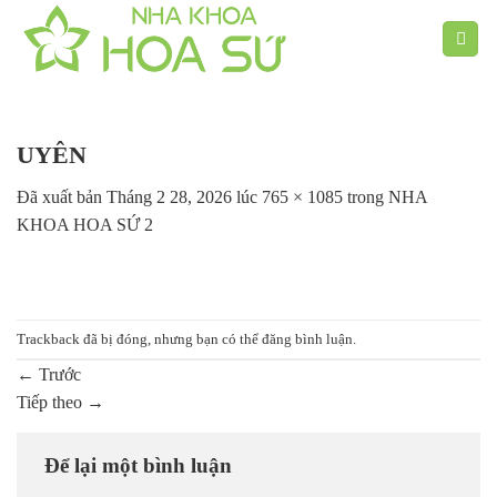
Chuyển
đến
nội
dung
UYÊN
Đã xuất bản
Tháng 2 28, 2026
lúc
765 × 1085
trong
NHA
KHOA HOA SỨ 2
Trackback đã bị đóng, nhưng bạn có thể
đăng bình luận
.
←
Trước
Tiếp theo
→
Để lại một bình luận