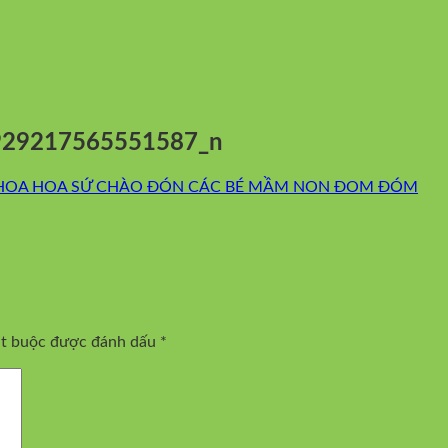
929217565551587_n
HOA HOA SỨ CHÀO ĐÓN CÁC BÉ MẦM NON ĐOM ĐÓM
ắt buộc được đánh dấu
*