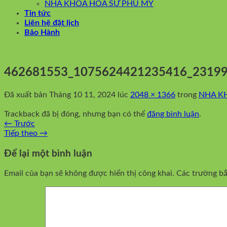
NHA KHOA HOA SỨ PHÚ MỸ
Tin tức
Liên hệ đặt lịch
Bảo Hành
462681553_1075624421235416_2319
Đã xuất bản
Tháng 10 11, 2024
lúc
2048 × 1366
trong
NHA K
Trackback đã bị đóng, nhưng bạn có thể
đăng bình luận
.
←
Trước
Tiếp theo
→
Để lại một bình luận
Email của bạn sẽ không được hiển thị công khai.
Các trường b