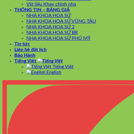
Vật liệu Khay chỉnh nha
THÔNG TIN – BẢNG GIÁ
NHA KHOA HOA SỨ
NHA KHOA HOA SỨ VŨNG TÀU
NHA KHOA HOA SỨ 2
NHA KHOA HOA SỨ BR
NHA KHOA HOA SỨ PHÚ MỸ
Tin tức
Liên hệ đặt lịch
Bảo Hành
Tiếng Việt
Tiếng Việt
English