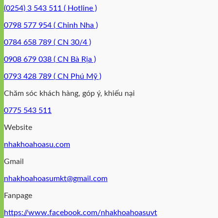
(0254) 3 543 511 ( Hotline )
0798 577 954 ( Chỉnh Nha )
0784 658 789 ( CN 30/4 )
0908 679 038 ( CN Bà Rịa )
0793 428 789 ( CN Phú Mỹ )
Chăm sóc khách hàng, góp ý, khiếu nại
0775 543 511
Website
nhakhoahoasu.com
Gmail
nhakhoahoasumkt@gmail.com
Fanpage
https://www.facebook.com/nhakhoahoasuvt