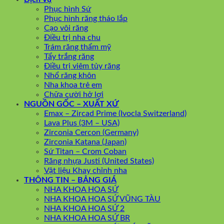
Phục hình Sứ
Phục hình răng tháo lắp
Cạo vôi răng
Điều trị nha chu
Trám răng thẩm mỹ
Tẩy trắng răng
Điều trị viêm tủy răng
Nhổ răng khôn
Nha khoa trẻ em
Chữa cười hở lợi
NGUỒN GỐC – XUẤT XỨ
Emax – Zircad Prime (Ivocla Switzerland)
Lava Plus (3M – USA)
Zirconia Cercon (Germany)
Zirconia Katana (Japan)
Sứ Titan – Crom Coban
Răng nhựa Justi (United States)
Vật liệu Khay chỉnh nha
THÔNG TIN – BẢNG GIÁ
NHA KHOA HOA SỨ
NHA KHOA HOA SỨ VŨNG TÀU
NHA KHOA HOA SỨ 2
NHA KHOA HOA SỨ BR