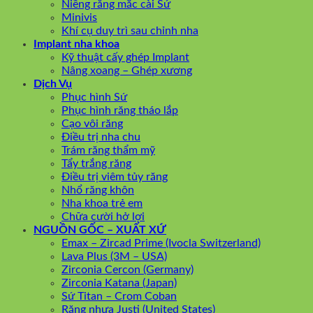
Niềng răng mắc cài Sứ
Minivis
Khí cụ duy trì sau chỉnh nha
Implant nha khoa
Kỹ thuật cấy ghép Implant
Nâng xoang – Ghép xương
Dịch Vụ
Phục hình Sứ
Phục hình răng tháo lắp
Cạo vôi răng
Điều trị nha chu
Trám răng thẩm mỹ
Tẩy trắng răng
Điều trị viêm tủy răng
Nhổ răng khôn
Nha khoa trẻ em
Chữa cười hở lợi
NGUỒN GỐC – XUẤT XỨ
Emax – Zircad Prime (Ivocla Switzerland)
Lava Plus (3M – USA)
Zirconia Cercon (Germany)
Zirconia Katana (Japan)
Sứ Titan – Crom Coban
Răng nhựa Justi (United States)