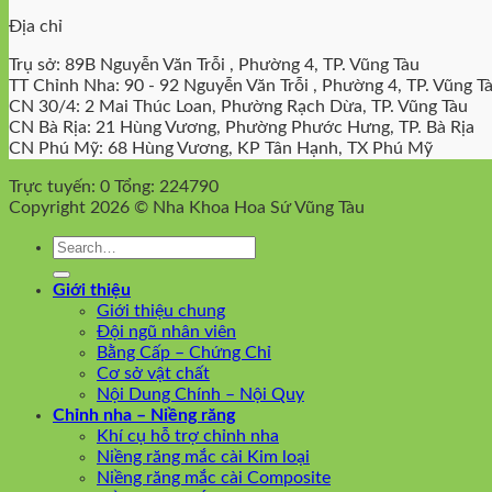
Địa chỉ
Trụ sở: 89B Nguyễn Văn Trỗi , Phường 4, TP. Vũng Tàu
TT Chỉnh Nha: 90 - 92 Nguyễn Văn Trỗi , Phường 4, TP. Vũng T
CN 30/4: 2 Mai Thúc Loan, Phường Rạch Dừa, TP. Vũng Tàu
CN Bà Rịa: 21 Hùng Vương, Phường Phước Hưng, TP. Bà Rịa
CN Phú Mỹ: 68 Hùng Vương, KP Tân Hạnh, TX Phú Mỹ
Trực tuyến: 0
Tổng: 224790
Copyright 2026 © Nha Khoa Hoa Sứ Vũng Tàu
Giới thiệu
Giới thiệu chung
Đội ngũ nhân viên
Bằng Cấp – Chứng Chỉ
Cơ sở vật chất
Nội Dung Chính – Nội Quy
Chỉnh nha – Niềng răng
Khí cụ hỗ trợ chỉnh nha
Niềng răng mắc cài Kim loại
Niềng răng mắc cài Composite