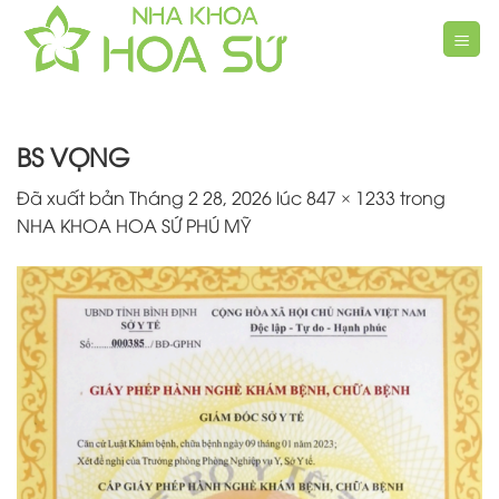
Chuyển
đến
nội
dung
BS VỌNG
Đã xuất bản
Tháng 2 28, 2026
lúc
847 × 1233
trong
NHA KHOA HOA SỨ PHÚ MỸ