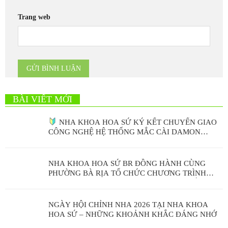
Trang web
BÀI VIẾT MỚI
NHA KHOA HOA SỨ KÝ KẾT CHUYỂN GIAO
CÔNG NGHỆ HỆ THỐNG MẮC CÀI DAMON
ULTIMA
NHA KHOA HOA SỨ BR ĐỒNG HÀNH CÙNG
PHƯỜNG BÀ RỊA TỔ CHỨC CHƯƠNG TRÌNH
KHÁM SỨC KHỎE RĂNG MIỆNG CỘNG ĐỒNG
NGÀY HỘI CHỈNH NHA 2026 TẠI NHA KHOA
HOA SỨ – NHỮNG KHOẢNH KHẮC ĐÁNG NHỚ