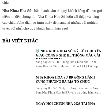
chịu.
Nha Khoa Hoa Sứ
chân thành cảm ơn quý khách hàng đã trao gửi
niềm tin đến chúng tôi! Nha Khoa Hoa Sứ luôn cải thiện và nâng
cao chất lượng dịch vụ từng ngày để mang lại những trải nghiệm
tuyệt vời nhất cho quý khách hàng thân yêu!
BÀI VIẾT KHÁC
NHA KHOA HOA SỨ KÝ KẾT CHUYỂN
GIAO CÔNG NGHỆ HỆ THỐNG MẮC CÀI
DAMON ULTIMA
Sáng nay 21/07, tại Trung tâm Chỉnh nha – Nha
khoa Hoa Sứ đã chính thức diễn ra Lễ ký kết hợp tác
chiến lược và Chuyển giao Công nghệ ...
NHA KHOA HOA SỨ BR ĐỒNG HÀNH
CÙNG PHƯỜNG BÀ RỊA TỔ CHỨC
CHƯƠNG TRÌNH KHÁM SỨC KHỎE
Sáng nay 03/7/2026, tại Trường Tiểu học Trường
RĂNG MIỆNG CỘNG ĐỒNG
Sơn, Nha Khoa Hoa Sứ BR vinh dự đồng hành cùng
Ủy ban MTTQ Việt Nam phường Bà Rịa và Đoàn
phường ...
NGÀY HỘI CHỈNH NHA 2026 TẠI NHA