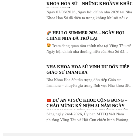
KHOA HOA SỨ – NHỮNG KHOẢNH KHẮC
ĐÁNG NHỚ
Ngày 07/06/2026, Ngày hội chỉnh nha 2026 tại Nha
Khoa Hoa Sứ đã diễn ra trong không khí sôi nổi với
sự tham gia của đông đảo khách hàng quan ...
HELLO SUMMER 2026 – NGÀY HỘI
CHỈNH NHA ĐÃ TRỞ LẠI
Team đang quan tâm chỉnh nha tại Vũng Tàu ơi!
Ngày hội chỉnh nha thường niên của Hoa Sứ đã
chính thức mở đăng ký. Chỉ diễn ra DUY ...
NHA KHOA HOA SỨ VINH DỰ ĐÓN TIẾP
GIÁO SƯ IMAMURA
Nha Khoa Hoa Sứ trân trọng đón tiếp Giáo sư
Imamura – chuyên gia trong lĩnh vực Nha khoa đến
từ Nhật Bản – trong chuyến thăm và làm việc ...
DỰ ÁN VÌ SỨC KHỎE CỘNG ĐỒNG –
CHÀO MỪNG KỶ NIỆM 51 NĂM NGÀY
GIẢI PHÓNG MIỀN NAM, THỐNG NHẤT
Sáng ngày 24/4/2026, Ủy ban MTTQ Việt Nam
ĐẤT NƯỚC (30/4/1975 – 30/4/2026)
phường Vũng Tàu và Hội Cựu chiến binh Phường
phối hợp cùng Nha khoa Hoa Sứ tổ chức chương
trình thăm khám, ...