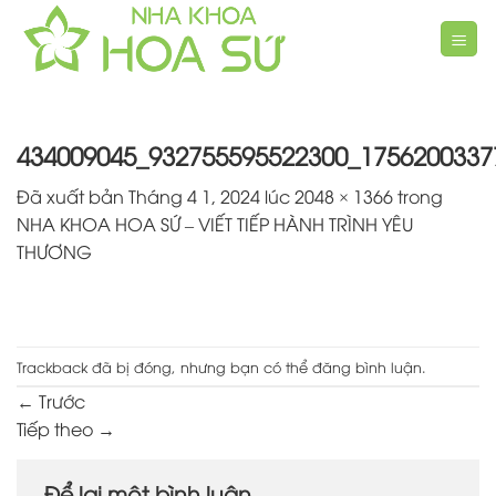
Chuyển
đến
nội
dung
434009045_932755595522300_1756200337
Đã xuất bản
Tháng 4 1, 2024
lúc
2048 × 1366
trong
NHA KHOA HOA SỨ – VIẾT TIẾP HÀNH TRÌNH YÊU
THƯƠNG
Trackback đã bị đóng, nhưng bạn có thể
đăng bình luận
.
←
Trước
Tiếp theo
→
Để lại một bình luận