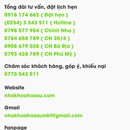
Tổng đài tư vấn, đặt lịch hẹn
0918 174 662 ( Đặt hẹn )
(0254) 3 543 511 ( Hotline )
0798 577 954 ( Chỉnh Nha )
0784 658 789 ( CN 30/4 )
0908 679 038 ( CN Bà Rịa )
0793 428 789 ( CN Phú Mỹ )
Chăm sóc khách hàng, góp ý, khiếu nại
0775 543 511
Website
nhakhoahoasu.com
Gmail
nhakhoahoasumkt@gmail.com
Fanpage