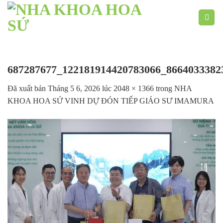
Chuyển
đến
nội
dung
687287677_122181914420783066_8664033382
Đã xuất bản
Tháng 5 6, 2026
lúc
2048 × 1366
trong
NHA
KHOA HOA SỨ VINH DỰ ĐÓN TIẾP GIÁO SƯ IMAMURA