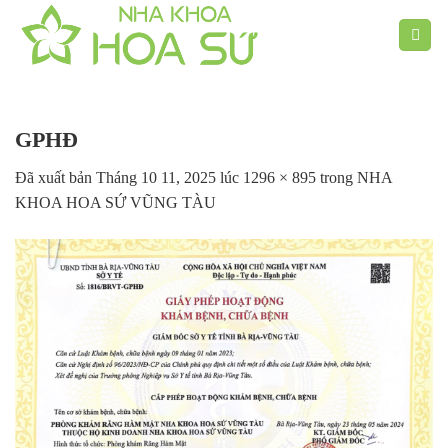
Chuyển
đến
nội
dung
GPHĐ
Đã xuất bản
Tháng 10 11, 2025
lúc
1296 × 895
trong
NHA
KHOA HOA SỨ VŨNG TÀU