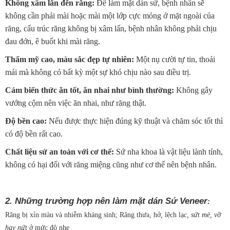
Không xâm lấn đến răng
:
Để làm mặt dán sứ, bệnh nhân sẽ
không cần phải mài hoặc mài một lớp cực mỏng ở mặt ngoài của
răng, cấu trúc răng không bị xâm lấn, bệnh nhân không phải chịu
đau đớn, ê buốt khi mài răng.
Thẩm mỹ cao, màu sắc đẹp tự nhiên
:
Một nụ cười tự tin, thoải
mái mà không có bất kỳ một sự khó chịu nào sau điều trị.
Cảm biến thức ăn tốt, ăn nhai như bình thường
:
Không gây
vướng cộm nên việc ăn nhai, như răng thật.
Độ bền cao:
Nếu được thực hiện đúng kỹ thuật và chăm sóc tốt thì
có độ bền rất cao.
Chất liệu sứ an toàn với cơ thể:
Sứ nha khoa là vật liệu lành tính,
không có hại đối với răng miệng cũng như cơ thể nên bệnh nhân.
2. Những trường hợp nên làm mặt dán Sứ Veneer
:
Răng bị xỉn màu và nhiễm kháng sinh; Răng thưa, hở
,
lệch lạ
c, sứt mẻ, vỡ
hay nứt
ở mức độ nhẹ