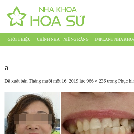
Chuyển
đến
nội
dung
GIỚI THIỆU
CHỈNH NHA – NIỀNG RĂNG
IMPLANT NHA KHO
a
Đã xuất bản
Tháng mười một 16, 2019
lúc
966 × 236
trong
Phục hì