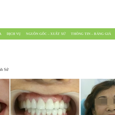
(0254)
A
DỊCH VỤ
NGUỒN GỐC – XUẤT XỨ
THÔNG TIN – BẢNG GIÁ
nh Sứ