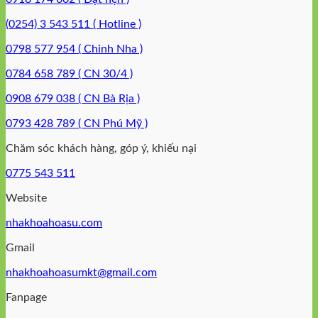
(0254) 3 543 511 ( Hotline )
0798 577 954 ( Chỉnh Nha )
0784 658 789 ( CN 30/4 )
0908 679 038 ( CN Bà Rịa )
0793 428 789 ( CN Phú Mỹ )
Chăm sóc khách hàng, góp ý, khiếu nại
0775 543 511
Website
nhakhoahoasu.com
Gmail
nhakhoahoasumkt@gmail.com
Fanpage