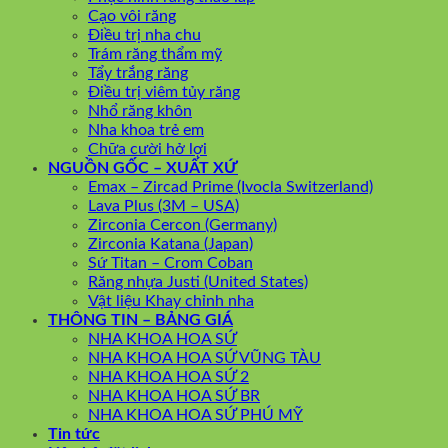
Cạo vôi răng
Điều trị nha chu
Trám răng thẩm mỹ
Tẩy trắng răng
Điều trị viêm tủy răng
Nhổ răng khôn
Nha khoa trẻ em
Chữa cười hở lợi
NGUỒN GỐC – XUẤT XỨ
Emax – Zircad Prime (Ivocla Switzerland)
Lava Plus (3M – USA)
Zirconia Cercon (Germany)
Zirconia Katana (Japan)
Sứ Titan – Crom Coban
Răng nhựa Justi (United States)
Vật liệu Khay chỉnh nha
THÔNG TIN – BẢNG GIÁ
NHA KHOA HOA SỨ
NHA KHOA HOA SỨ VŨNG TÀU
NHA KHOA HOA SỨ 2
NHA KHOA HOA SỨ BR
NHA KHOA HOA SỨ PHÚ MỸ
Tin tức