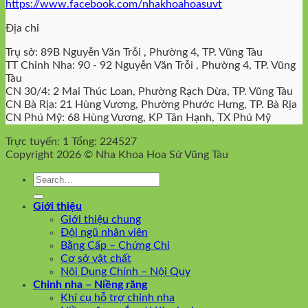
https://www.facebook.com/nhakhoahoasuvt
Địa chỉ
Trụ sở: 89B Nguyễn Văn Trỗi , Phường 4, TP. Vũng Tàu
TT Chỉnh Nha: 90 - 92 Nguyễn Văn Trỗi , Phường 4, TP. Vũng
Tàu
CN 30/4: 2 Mai Thúc Loan, Phường Rạch Dừa, TP. Vũng Tàu
CN Bà Rịa: 21 Hùng Vương, Phường Phước Hưng, TP. Bà Rịa
CN Phú Mỹ: 68 Hùng Vương, KP Tân Hạnh, TX Phú Mỹ
Trực tuyến: 1
Tổng: 224527
Copyright 2026 © Nha Khoa Hoa Sứ Vũng Tàu
Giới thiệu
Giới thiệu chung
Đội ngũ nhân viên
Bằng Cấp – Chứng Chỉ
Cơ sở vật chất
Nội Dung Chính – Nội Quy
Chỉnh nha – Niềng răng
Khí cụ hỗ trợ chỉnh nha