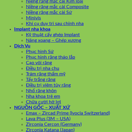
Niềng răng mắc cài Kim loại
Niềng răng mắc cài Composite
Niềng răng mắc cài Sứ
Minivis
Khí cụ duy trì sau chỉnh nha
Implant nha khoa
Kỹ thuật cấy ghép Implant
Nâng xoang – Ghép xương
Dịch Vụ
Phục hình Sứ
Phục hình răng tháo lắp
Cạo vôi răng
Điều trị nha chu
Trám răng thẩm mỹ
Tẩy trắng răng
Điều trị viêm tủy răng
Nhổ răng khôn
Nha khoa trẻ em
Chữa cười hở lợi
NGUỒN GỐC – XUẤT XỨ
Emax – Zircad Prime (Ivocla Switzerland)
Lava Plus (3M – USA)
Zirconia Cercon (Germany)
Zirconia Katana (Japan)