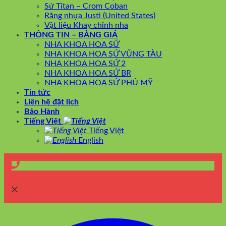
Sứ Titan – Crom Coban
Răng nhựa Justi (United States)
Vật liệu Khay chỉnh nha
THÔNG TIN – BẢNG GIÁ
NHA KHOA HOA SỨ
NHA KHOA HOA SỨ VŨNG TÀU
NHA KHOA HOA SỨ 2
NHA KHOA HOA SỨ BR
NHA KHOA HOA SỨ PHÚ MỸ
Tin tức
Liên hệ đặt lịch
Bảo Hành
Tiếng Việt
Tiếng Việt
English