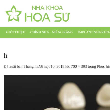
Chuyển
đến
nội
dung
GIỚI THIỆU
CHỈNH NHA – NIỀNG RĂNG
IMPLANT NHA KHO
h
Đã xuất bản
Tháng mười một 16, 2019
lúc
700 × 393
trong
Phục hì