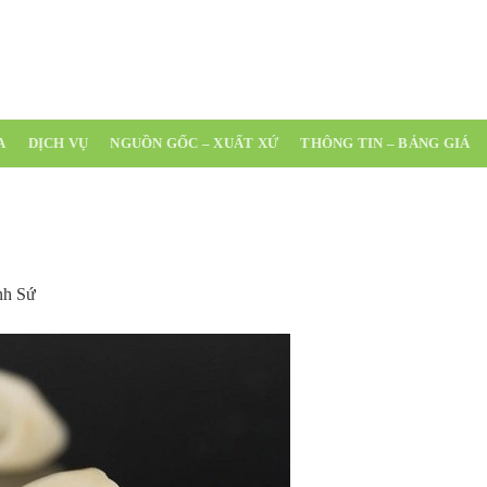
(0254)
A
DỊCH VỤ
NGUỒN GỐC – XUẤT XỨ
THÔNG TIN – BẢNG GIÁ
nh Sứ