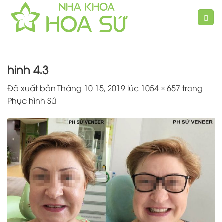
Chuyển
đến
nội
dung
hinh 4.3
Đã xuất bản
Tháng 10 15, 2019
lúc
1054 × 657
trong
Phục hình Sứ