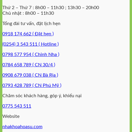
Thứ 2 – Thứ 7 : 8h00 – 11h30 ; 13h30 – 20h00
Chủ nhật : 8h00 – 11h30
Tổng đài tư vấn, đặt lịch hẹn
0918 174 662 ( Đặt hẹn )
(0254) 3 543 511 ( Hotline )
0798 577 954 ( Chỉnh Nha )
0784 658 789 ( CN 30/4 )
0908 679 038 ( CN Bà Rịa )
0793 428 789 ( CN Phú Mỹ )
Chăm sóc khách hàng, góp ý, khiếu nại
0775 543 511
Website
nhakhoahoasu.com