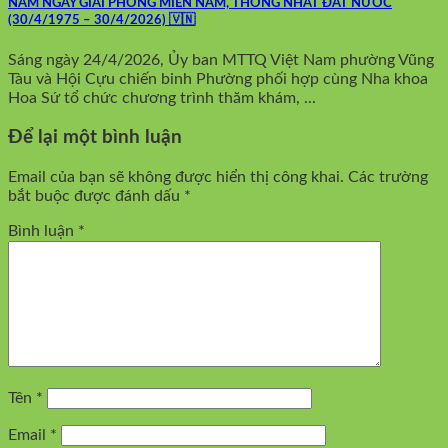
NĂM NGÀY GIẢI PHÓNG MIỀN NAM, THỐNG NHẤT ĐẤT NƯỚC
(30/4/1975 – 30/4/2026) 🇻🇳
Sáng ngày 24/4/2026, Ủy ban MTTQ Việt Nam phường Vũng
Tàu và Hội Cựu chiến binh Phường phối hợp cùng Nha khoa
Hoa Sứ tổ chức chương trình thăm khám, ...
Để lại một bình luận
Email của bạn sẽ không được hiển thị công khai.
Các trường
bắt buộc được đánh dấu
*
Bình luận
*
Tên
*
Email
*