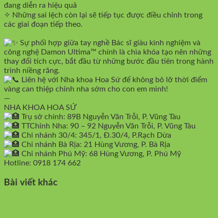
đang diễn ra hiệu quả
✧ Những sai lệch còn lại sẽ tiếp tục được điều chỉnh trong
các giai đoạn tiếp theo.
Sự phối hợp giữa tay nghề Bác sĩ giàu kinh nghiệm và
công nghệ Damon Ultima™ chính là chìa khóa tạo nên những
thay đổi tích cực, bắt đầu từ những bước đầu tiên trong hành
trình niềng răng.
Liên hệ với Nha khoa Hoa Sứ để không bỏ lỡ thời điểm
vàng can thiệp chỉnh nha sớm cho con em mình!
—
NHA KHOA HOA SỨ
Trụ sở chính: 89B Nguyễn Văn Trỗi, P. Vũng Tàu
TTChỉnh Nha: 90 – 92 Nguyễn Văn Trỗi, P. Vũng Tàu
Chi nhánh 30/4: 345/1, Đ.30/4, P.Rạch Dừa
Chi nhánh Bà Rịa: 21 Hùng Vương, P. Bà Rịa
Chi nhánh Phú Mỹ: 68 Hùng Vương, P. Phú Mỹ
Hotline: 0918 174 662
Bài viết khác