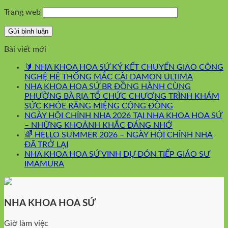
Trang web
Bài viết mới
🔰 NHA KHOA HOA SỨ KÝ KẾT CHUYỂN GIAO CÔNG
NGHỆ HỆ THỐNG MẮC CÀI DAMON ULTIMA
NHA KHOA HOA SỨ BR ĐỒNG HÀNH CÙNG
PHƯỜNG BÀ RỊA TỔ CHỨC CHƯƠNG TRÌNH KHÁM
SỨC KHỎE RĂNG MIỆNG CỘNG ĐỒNG
NGÀY HỘI CHỈNH NHA 2026 TẠI NHA KHOA HOA SỨ
– NHỮNG KHOẢNH KHẮC ĐÁNG NHỚ
🌈 HELLO SUMMER 2026 – NGÀY HỘI CHỈNH NHA
ĐÃ TRỞ LẠI
NHA KHOA HOA SỨ VINH DỰ ĐÓN TIẾP GIÁO SƯ
IMAMURA
NHA KHOA HOA SỨ
Giờ làm việc