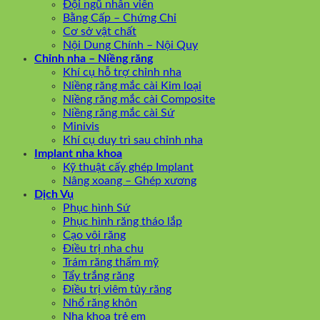
Đội ngũ nhân viên
Bằng Cấp – Chứng Chỉ
Cơ sở vật chất
Nội Dung Chính – Nội Quy
Chỉnh nha – Niềng răng
Khí cụ hỗ trợ chỉnh nha
Niềng răng mắc cài Kim loại
Niềng răng mắc cài Composite
Niềng răng mắc cài Sứ
Minivis
Khí cụ duy trì sau chỉnh nha
Implant nha khoa
Kỹ thuật cấy ghép Implant
Nâng xoang – Ghép xương
Dịch Vụ
Phục hình Sứ
Phục hình răng tháo lắp
Cạo vôi răng
Điều trị nha chu
Trám răng thẩm mỹ
Tẩy trắng răng
Điều trị viêm tủy răng
Nhổ răng khôn
Nha khoa trẻ em