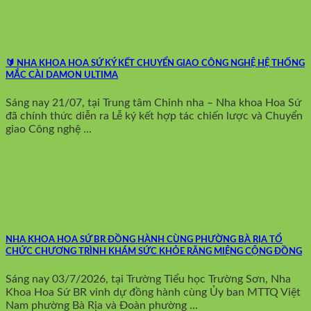
🔰 NHA KHOA HOA SỨ KÝ KẾT CHUYỂN GIAO CÔNG NGHỆ HỆ THỐNG
MẮC CÀI DAMON ULTIMA
Sáng nay 21/07, tại Trung tâm Chỉnh nha – Nha khoa Hoa Sứ
đã chính thức diễn ra Lễ ký kết hợp tác chiến lược và Chuyển
giao Công nghệ ...
NHA KHOA HOA SỨ BR ĐỒNG HÀNH CÙNG PHƯỜNG BÀ RỊA TỔ
CHỨC CHƯƠNG TRÌNH KHÁM SỨC KHỎE RĂNG MIỆNG CỘNG ĐỒNG
Sáng nay 03/7/2026, tại Trường Tiểu học Trường Sơn, Nha
Khoa Hoa Sứ BR vinh dự đồng hành cùng Ủy ban MTTQ Việt
Nam phường Bà Rịa và Đoàn phường ...