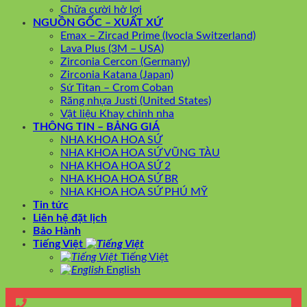
Chữa cười hở lợi
NGUỒN GỐC – XUẤT XỨ
Emax – Zircad Prime (Ivocla Switzerland)
Lava Plus (3M – USA)
Zirconia Cercon (Germany)
Zirconia Katana (Japan)
Sứ Titan – Crom Coban
Răng nhựa Justi (United States)
Vật liệu Khay chỉnh nha
THÔNG TIN – BẢNG GIÁ
NHA KHOA HOA SỨ
NHA KHOA HOA SỨ VŨNG TÀU
NHA KHOA HOA SỨ 2
NHA KHOA HOA SỨ BR
NHA KHOA HOA SỨ PHÚ MỸ
Tin tức
Liên hệ đặt lịch
Bảo Hành
Tiếng Việt
Tiếng Việt
English