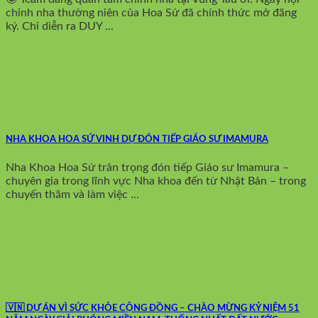
chỉnh nha thường niên của Hoa Sứ đã chính thức mở đăng
ký. Chỉ diễn ra DUY ...
NHA KHOA HOA SỨ VINH DỰ ĐÓN TIẾP GIÁO SƯ IMAMURA
Nha Khoa Hoa Sứ trân trọng đón tiếp Giáo sư Imamura –
chuyên gia trong lĩnh vực Nha khoa đến từ Nhật Bản – trong
chuyến thăm và làm việc ...
🇻🇳 DỰ ÁN VÌ SỨC KHỎE CỘNG ĐỒNG – CHÀO MỪNG KỶ NIỆM 51