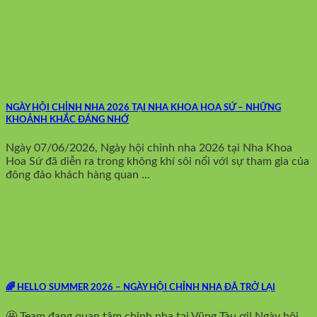
NGÀY HỘI CHỈNH NHA 2026 TẠI NHA KHOA HOA SỨ – NHỮNG
KHOẢNH KHẮC ĐÁNG NHỚ
Ngày 07/06/2026, Ngày hội chỉnh nha 2026 tại Nha Khoa
Hoa Sứ đã diễn ra trong không khí sôi nổi với sự tham gia của
đông đảo khách hàng quan ...
🌈 HELLO SUMMER 2026 – NGÀY HỘI CHỈNH NHA ĐÃ TRỞ LẠI
🤩 Team đang quan tâm chỉnh nha tại Vũng Tàu ơi! Ngày hội