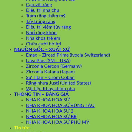
Cạo vôi răng
Điều trị nha chu
Trám răng thẩm mỹ
Tẩy trắng răng
Điều trị viêm tủy răng
Nhổ răng khôn
Nha khoa trẻ em
Chữa cười hở lợi
NGUỒN GỐC – XUẤT XỨ
Emax – Zircad Prime (Ivocla Switzerland)
Lava Plus (3M – USA)
Zirconia Cercon (Germany)
Zirconia Katana (Japan)
Sứ Titan – Crom Coban
Răng nhựa Justi (United States)
Vật liệu Khay chỉnh nha
THÔNG TIN – BẢNG GIÁ
NHA KHOA HOA SỨ
NHA KHOA HOA SỨ VŨNG TÀU
NHA KHOA HOA SỨ 2
NHA KHOA HOA SỨ BR
NHA KHOA HOA SỨ PHÚ MỸ
Tin tức