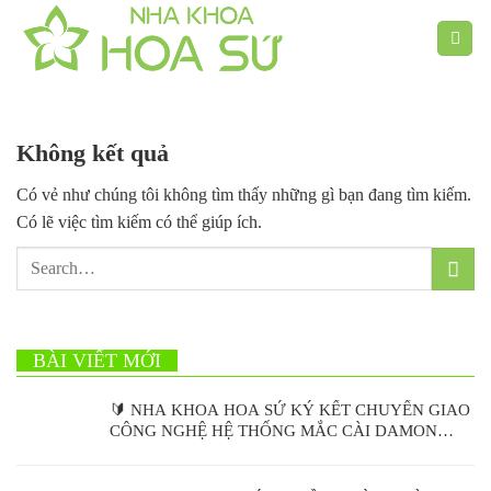
Chuyển
đến
nội
dung
Không kết quả
Có vẻ như chúng tôi không tìm thấy những gì bạn đang tìm kiếm.
Có lẽ việc tìm kiếm có thể giúp ích.
BÀI VIẾT MỚI
🔰 NHA KHOA HOA SỨ KÝ KẾT CHUYỂN GIAO
CÔNG NGHỆ HỆ THỐNG MẮC CÀI DAMON
ULTIMA