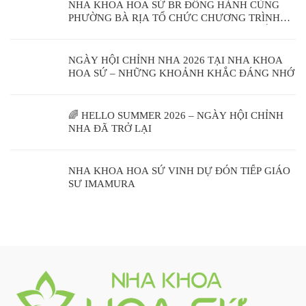
NHA KHOA HOA SỨ BR ĐỒNG HÀNH CÙNG
PHƯỜNG BÀ RỊA TỔ CHỨC CHƯƠNG TRÌNH
KHÁM SỨC KHỎE RĂNG MIỆNG CỘNG ĐỒNG
NGÀY HỘI CHỈNH NHA 2026 TẠI NHA KHOA
HOA SỨ – NHỮNG KHOẢNH KHẮC ĐÁNG NHỚ
🌈 HELLO SUMMER 2026 – NGÀY HỘI CHỈNH
NHA ĐÃ TRỞ LẠI
NHA KHOA HOA SỨ VINH DỰ ĐÓN TIẾP GIÁO
SƯ IMAMURA