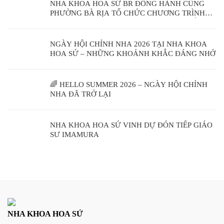
NHA KHOA HOA SỨ BR ĐỒNG HÀNH CÙNG
PHƯỜNG BÀ RỊA TỔ CHỨC CHƯƠNG TRÌNH
KHÁM SỨC KHỎE RĂNG MIỆNG CỘNG ĐỒNG
NGÀY HỘI CHỈNH NHA 2026 TẠI NHA KHOA
HOA SỨ – NHỮNG KHOẢNH KHẮC ĐÁNG NHỚ
🌈 HELLO SUMMER 2026 – NGÀY HỘI CHỈNH
NHA ĐÃ TRỞ LẠI
NHA KHOA HOA SỨ VINH DỰ ĐÓN TIẾP GIÁO
SƯ IMAMURA
NHA KHOA HOA SỨ