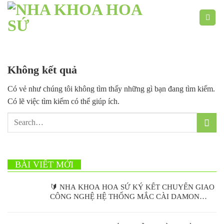
Chuyển
đến
nội
dung
Không kết quả
Có vẻ như chúng tôi không tìm thấy những gì bạn đang tìm kiếm.
Có lẽ việc tìm kiếm có thể giúp ích.
BÀI VIẾT MỚI
🔰 NHA KHOA HOA SỨ KÝ KẾT CHUYỂN GIAO
CÔNG NGHỆ HỆ THỐNG MẮC CÀI DAMON
ULTIMA