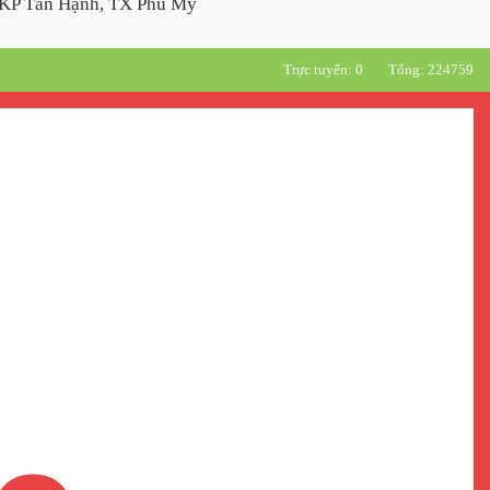
KP Tân Hạnh, TX Phú Mỹ
Trực tuyến: 0
Tổng: 224759