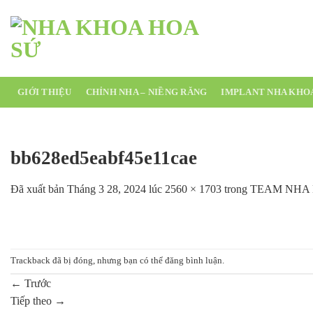
Chuyển
đến
nội
dung
GIỚI THIỆU
CHỈNH NHA – NIỀNG RĂNG
IMPLANT NHA KHO
bb628ed5eabf45e11cae
Đã xuất bản
Tháng 3 28, 2024
lúc
2560 × 1703
trong
TEAM NHA 
Trackback đã bị đóng, nhưng bạn có thể
đăng bình luận
.
←
Trước
Tiếp theo
→