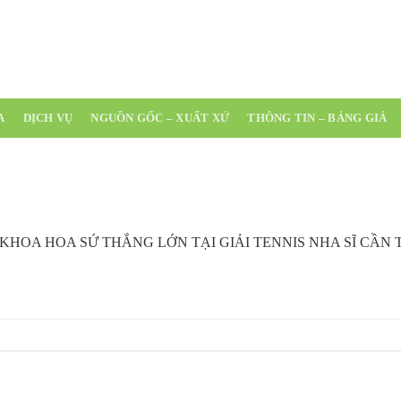
(0254) 3 543 511
A
DỊCH VỤ
NGUỒN GỐC – XUẤT XỨ
THÔNG TIN – BẢNG GIÁ
KHOA HOA SỨ THẮNG LỚN TẠI GIẢI TENNIS NHA SĨ CẦN T