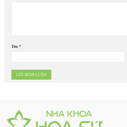
Tên
*