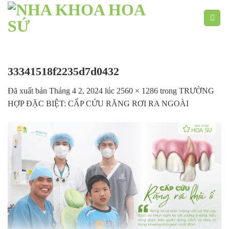
Chuyển
đến
nội
dung
33341518f2235d7d0432
Đã xuất bản
Tháng 4 2, 2024
lúc
2560 × 1286
trong
TRƯỜNG
HỢP ĐẶC BIỆT: CẤP CỨU RĂNG RƠI RA NGOÀI