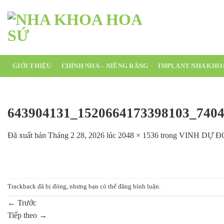
Chuyển
đến
nội
dung
GIỚI THIỆU
CHỈNH NHA – NIỀNG RĂNG
IMPLANT NHA KHO
643904131_1520664173398103_740
Đã xuất bản
Tháng 2 28, 2026
lúc
2048 × 1536
trong
VINH DỰ Đ
Trackback đã bị đóng, nhưng bạn có thể
đăng bình luận
.
←
Trước
Tiếp theo
→