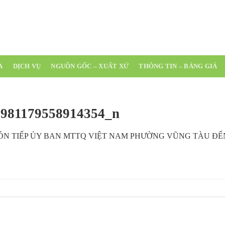
(0254) 3 543 511
A
DỊCH VỤ
NGUỒN GỐC – XUẤT XỨ
THÔNG TIN – BẢNG GIÁ
4981179558914354_n
ÓN TIẾP ỦY BAN MTTQ VIỆT NAM PHƯỜNG VŨNG TÀU Đ