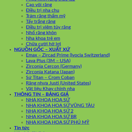
Cạo vôi răng
Điều trị nha chu
Trám răng thẩm mỹ
Tẩy trắng răng
Điều trị viêm tủy răng
Nhổ răng khôn
Nha khoa trẻ em
Chữa cười hở lợi
NGUỒN GỐC – XUẤT XỨ
Emax – Zircad Prime (Ivocla Switzerland)
Lava Plus (3M – USA)
Zirconia Cercon (Germany)
Zirconia Katana (Japan)
Sứ Titan – Crom Coban
Răng nhựa Justi (United States)
Vật liệu Khay chỉnh nha
THÔNG TIN – BẢNG GIÁ
NHA KHOA HOA SỨ
NHA KHOA HOA SỨ VŨNG TÀU
NHA KHOA HOA SỨ 2
NHA KHOA HOA SỨ BR
NHA KHOA HOA SỨ PHÚ MỸ
Tin tức