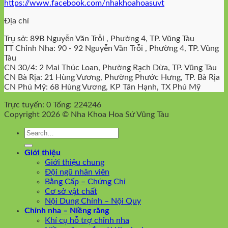
https://www.facebook.com/nhakhoahoasuvt
Địa chỉ
Trụ sở: 89B Nguyễn Văn Trỗi , Phường 4, TP. Vũng Tàu
TT Chỉnh Nha: 90 - 92 Nguyễn Văn Trỗi , Phường 4, TP. Vũng
Tàu
CN 30/4: 2 Mai Thúc Loan, Phường Rạch Dừa, TP. Vũng Tàu
CN Bà Rịa: 21 Hùng Vương, Phường Phước Hưng, TP. Bà Rịa
CN Phú Mỹ: 68 Hùng Vương, KP Tân Hạnh, TX Phú Mỹ
Trực tuyến: 0
Tổng: 224246
Copyright 2026 © Nha Khoa Hoa Sứ Vũng Tàu
Giới thiệu
Giới thiệu chung
Đội ngũ nhân viên
Bằng Cấp – Chứng Chỉ
Cơ sở vật chất
Nội Dung Chính – Nội Quy
Chỉnh nha – Niềng răng
Khí cụ hỗ trợ chỉnh nha