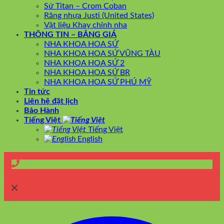
Sứ Titan – Crom Coban
Răng nhựa Justi (United States)
Vật liệu Khay chỉnh nha
THÔNG TIN – BẢNG GIÁ
NHA KHOA HOA SỨ
NHA KHOA HOA SỨ VŨNG TÀU
NHA KHOA HOA SỨ 2
NHA KHOA HOA SỨ BR
NHA KHOA HOA SỨ PHÚ MỸ
Tin tức
Liên hệ đặt lịch
Bảo Hành
Tiếng Việt
Tiếng Việt
English