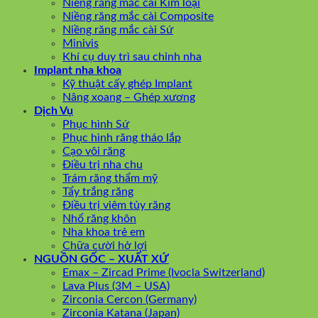
Niềng răng mắc cài Kim loại
Niềng răng mắc cài Composite
Niềng răng mắc cài Sứ
Minivis
Khí cụ duy trì sau chỉnh nha
Implant nha khoa
Kỹ thuật cấy ghép Implant
Nâng xoang – Ghép xương
Dịch Vụ
Phục hình Sứ
Phục hình răng tháo lắp
Cạo vôi răng
Điều trị nha chu
Trám răng thẩm mỹ
Tẩy trắng răng
Điều trị viêm tủy răng
Nhổ răng khôn
Nha khoa trẻ em
Chữa cười hở lợi
NGUỒN GỐC – XUẤT XỨ
Emax – Zircad Prime (Ivocla Switzerland)
Lava Plus (3M – USA)
Zirconia Cercon (Germany)
Zirconia Katana (Japan)