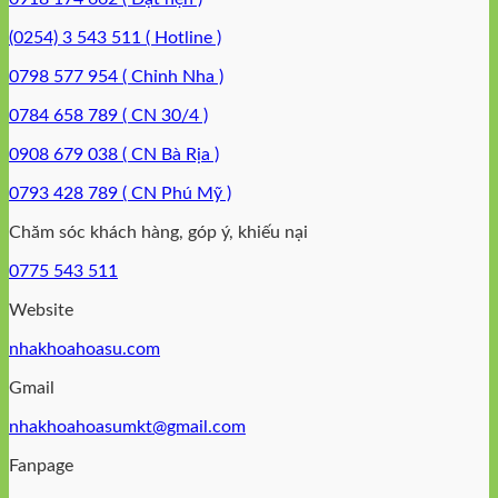
(0254) 3 543 511 ( Hotline )
0798 577 954 ( Chỉnh Nha )
0784 658 789 ( CN 30/4 )
0908 679 038 ( CN Bà Rịa )
0793 428 789 ( CN Phú Mỹ )
Chăm sóc khách hàng, góp ý, khiếu nại
0775 543 511
Website
nhakhoahoasu.com
Gmail
nhakhoahoasumkt@gmail.com
Fanpage