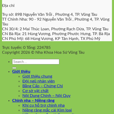
Địa chỉ
Trụ sở: 89B Nguyễn Văn Trỗi , Phường 4, TP. Vũng Tàu
TT Chỉnh Nha: 90 - 92 Nguyễn Văn Trỗi , Phường 4, TP. Vũng
Tàu
CN 30/4: 2 Mai Thúc Loan, Phường Rạch Dừa, TP. Vũng Tàu
CN Bà Rịa: 21 Hùng Vương, Phường Phước Hưng, TP. Bà Rịa
CN Phú Mỹ: 68 Hùng Vương, KP Tân Hạnh, TX Phú Mỹ
Trực tuyến: 0
Tổng: 224785
Copyright 2026 © Nha Khoa Hoa Sứ Vũng Tàu
Giới thiệu
Giới thiệu chung
Đội ngũ nhân viên
Bằng Cấp – Chứng Chỉ
Cơ sở vật chất
Nội Dung Chính – Nội Quy
Chỉnh nha – Niềng răng
Khí cụ hỗ trợ chỉnh nha
Niềng răng mắc cài Kim loại