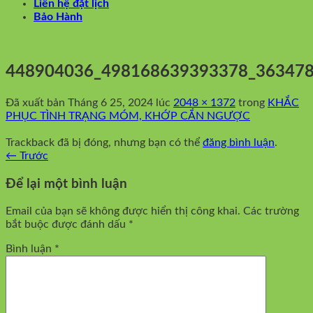
Liên hệ đặt lịch
Bảo Hành
448904036_498168639393378_36347
Đã xuất bản
Tháng 6 25, 2024
lúc
2048 × 1372
trong
KHẮC
PHỤC TÌNH TRẠNG MÓM, KHỚP CẮN NGƯỢC
Trackback đã bị đóng, nhưng bạn có thể
đăng bình luận
.
←
Trước
Để lại một bình luận
Email của bạn sẽ không được hiển thị công khai.
Các trường
bắt buộc được đánh dấu
*
Bình luận
*