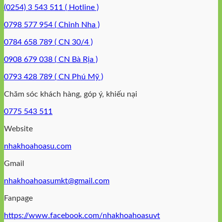
(0254) 3 543 511 ( Hotline )
0798 577 954 ( Chỉnh Nha )
0784 658 789 ( CN 30/4 )
0908 679 038 ( CN Bà Rịa )
0793 428 789 ( CN Phú Mỹ )
Chăm sóc khách hàng, góp ý, khiếu nại
0775 543 511
Website
nhakhoahoasu.com
Gmail
nhakhoahoasumkt@gmail.com
Fanpage
https://www.facebook.com/nhakhoahoasuvt