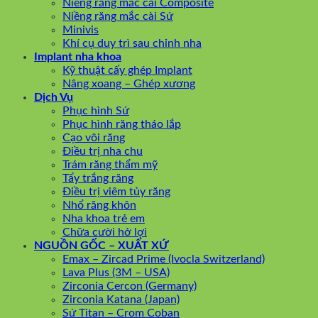
Niềng răng mắc cài Composite
Niềng răng mắc cài Sứ
Minivis
Khí cụ duy trì sau chỉnh nha
Implant nha khoa
Kỹ thuật cấy ghép Implant
Nâng xoang – Ghép xương
Dịch Vụ
Phục hình Sứ
Phục hình răng tháo lắp
Cạo vôi răng
Điều trị nha chu
Trám răng thẩm mỹ
Tẩy trắng răng
Điều trị viêm tủy răng
Nhổ răng khôn
Nha khoa trẻ em
Chữa cười hở lợi
NGUỒN GỐC – XUẤT XỨ
Emax – Zircad Prime (Ivocla Switzerland)
Lava Plus (3M – USA)
Zirconia Cercon (Germany)
Zirconia Katana (Japan)
Sứ Titan – Crom Coban