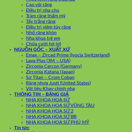
Cạo vôi răng
Điều trị nha chu
Trám răng thẩm mỹ
Tẩy trắng răng
Điều trị viêm tủy răng
Nhổ răng khôn
Nha khoa trẻ em
Chữa cười hở lợi
NGUỒN GỐC – XUẤT XỨ
Emax – Zircad Prime (Ivocla Switzerland)
Lava Plus (3M – USA)
Zirconia Cercon (Germany)
Zirconia Katana (Japan)
Sứ Titan – Crom Coban
Răng nhựa Justi (United States)
Vật liệu Khay chỉnh nha
THÔNG TIN – BẢNG GIÁ
NHA KHOA HOA SỨ
NHA KHOA HOA SỨ VŨNG TÀU
NHA KHOA HOA SỨ 2
NHA KHOA HOA SỨ BR
NHA KHOA HOA SỨ PHÚ MỸ
Tin tức