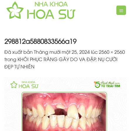
Chuyển
đến
nội
dung
298812a5880833566a19
Đã xuất bản
Tháng mười một 25, 2024
lúc
2560 × 2560
trong
KHÔI PHỤC RĂNG GÃY DO VA ĐẬP, NỤ CƯỜI
ĐẸP TỰ NHIÊN