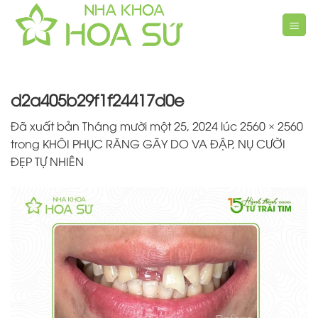
Chuyển
đến
nội
dung
d2a405b29f1f24417d0e
Đã xuất bản
Tháng mười một 25, 2024
lúc
2560 × 2560
trong
KHÔI PHỤC RĂNG GÃY DO VA ĐẬP, NỤ CƯỜI
ĐẸP TỰ NHIÊN