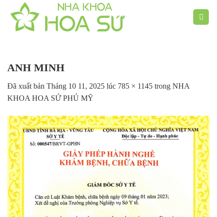
Chuyển
đến
nội
dung
ANH MINH
Đã xuất bản
Tháng 10 11, 2025
lúc
785 × 1145
trong
NHA
KHOA HOA SỨ PHÚ MỸ