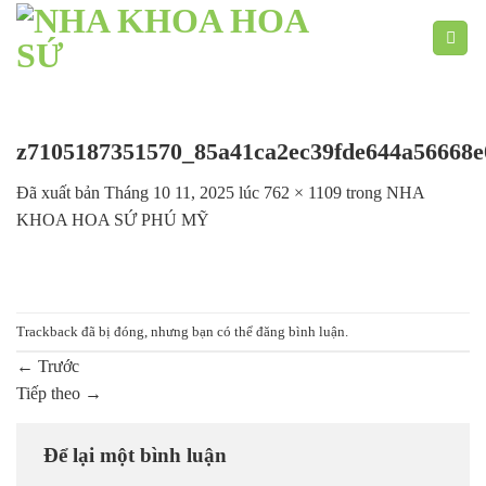
Chuyển
đến
nội
dung
z7105187351570_85a41ca2ec39fde644a56668e
Đã xuất bản
Tháng 10 11, 2025
lúc
762 × 1109
trong
NHA
KHOA HOA SỨ PHÚ MỸ
Trackback đã bị đóng, nhưng bạn có thể
đăng bình luận
.
←
Trước
Tiếp theo
→
Để lại một bình luận