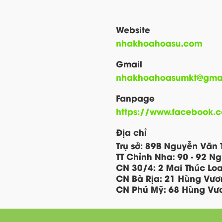
Website
nhakhoahoasu.com
Gmail
nhakhoahoasumkt@gma
Fanpage
https://www.facebook.
Địa chỉ
Trụ sở: 89B Nguyễn Văn T
TT Chỉnh Nha: 90 - 92 Ng
CN 30/4: 2 Mai Thúc Lo
CN Bà Rịa: 21 Hùng Vươ
CN Phú Mỹ: 68 Hùng Vươ