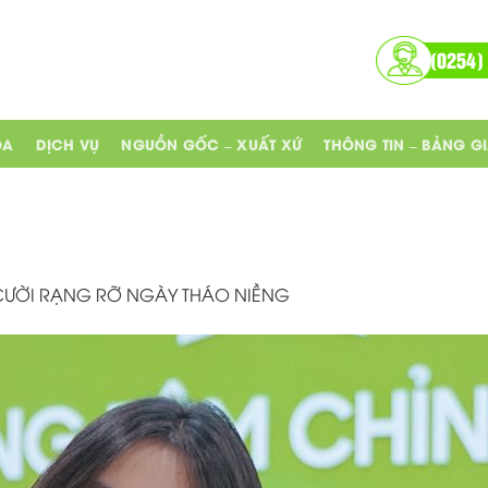
(0254)
OA
DỊCH VỤ
NGUỒN GỐC – XUẤT XỨ
THÔNG TIN – BẢNG G
CƯỜI RẠNG RỠ NGÀY THÁO NIỀNG