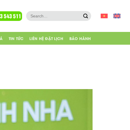
 3 543 511
IÁ
TIN TỨC
LIÊN HỆ ĐẶT LỊCH
BẢO HÀNH