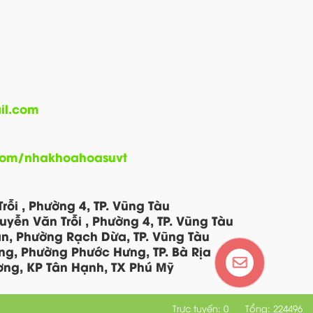
il.com
com/nhakhoahoasuvt
rỗi , Phường 4, TP. Vũng Tàu
uyễn Văn Trỗi , Phường 4, TP. Vũng Tàu
an, Phường Rạch Dừa, TP. Vũng Tàu
ng, Phường Phước Hưng, TP. Bà Rịa
ng, KP Tân Hạnh, TX Phú Mỹ
Trực tuyến: 0
Tổng: 224496