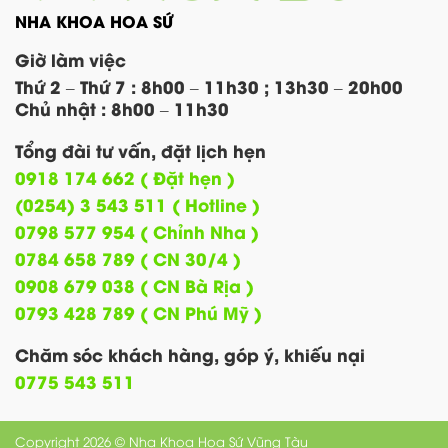
NHA KHOA HOA SỨ
Giờ làm việc
Thứ 2 – Thứ 7 : 8h00 – 11h30 ; 13h30 – 20h00
Chủ nhật : 8h00 – 11h30
Tổng đài tư vấn, đặt lịch hẹn
0918 174 662 ( Đặt hẹn )
(0254) 3 543 511 ( Hotline )
0798 577 954 ( Chỉnh Nha )
0784 658 789 ( CN 30/4 )
0908 679 038 ( CN Bà Rịa )
0793 428 789 ( CN Phú Mỹ )
Chăm sóc khách hàng, góp ý, khiếu nại
0775 543 511
Copyright 2026 © Nha Khoa Hoa Sứ Vũng Tàu