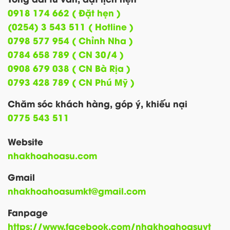
0918 174 662 ( Đặt hẹn )
(0254) 3 543 511 ( Hotline )
0798 577 954 ( Chỉnh Nha )
0784 658 789 ( CN 30/4 )
0908 679 038 ( CN Bà Rịa )
0793 428 789 ( CN Phú Mỹ )
Chăm sóc khách hàng, góp ý, khiếu nại
0775 543 511
Website
nhakhoahoasu.com
Gmail
nhakhoahoasumkt@gmail.com
Fanpage
https://www.facebook.com/nhakhoahoasuvt