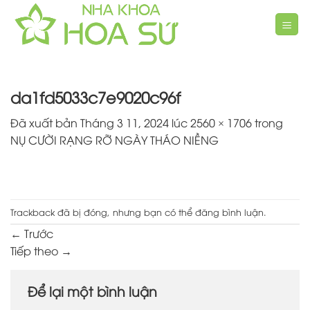
Chuyển
đến
nội
dung
da1fd5033c7e9020c96f
Đã xuất bản
Tháng 3 11, 2024
lúc
2560 × 1706
trong
NỤ CƯỜI RẠNG RỠ NGÀY THÁO NIỀNG
Trackback đã bị đóng, nhưng bạn có thể
đăng bình luận
.
←
Trước
Tiếp theo
→
Để lại một bình luận