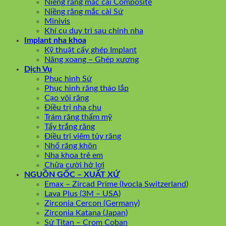
Niềng răng mắc cài Composite
Niềng răng mắc cài Sứ
Minivis
Khí cụ duy trì sau chỉnh nha
Implant nha khoa
Kỹ thuật cấy ghép Implant
Nâng xoang – Ghép xương
Dịch Vụ
Phục hình Sứ
Phục hình răng tháo lắp
Cạo vôi răng
Điều trị nha chu
Trám răng thẩm mỹ
Tẩy trắng răng
Điều trị viêm tủy răng
Nhổ răng khôn
Nha khoa trẻ em
Chữa cười hở lợi
NGUỒN GỐC – XUẤT XỨ
Emax – Zircad Prime (Ivocla Switzerland)
Lava Plus (3M – USA)
Zirconia Cercon (Germany)
Zirconia Katana (Japan)
Sứ Titan – Crom Coban