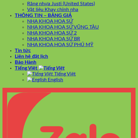
Răng nhựa Justi (United States)
Vật liệu Khay chỉnh nha
THÔNG TIN – BẢNG GIÁ
NHA KHOA HOA SỨ
NHA KHOA HOA SỨ VŨNG TÀU
NHA KHOA HOA SỨ 2
NHA KHOA HOA SỨ BR
NHA KHOA HOA SỨ PHÚ MỸ
Tin tức
Liên hệ đặt lịch
Bảo Hành
Tiếng Việt
Tiếng Việt
English