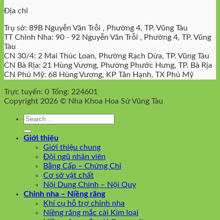
Địa chỉ
Trụ sở: 89B Nguyễn Văn Trỗi , Phường 4, TP. Vũng Tàu
TT Chỉnh Nha: 90 - 92 Nguyễn Văn Trỗi , Phường 4, TP. Vũng
Tàu
CN 30/4: 2 Mai Thúc Loan, Phường Rạch Dừa, TP. Vũng Tàu
CN Bà Rịa: 21 Hùng Vương, Phường Phước Hưng, TP. Bà Rịa
CN Phú Mỹ: 68 Hùng Vương, KP Tân Hạnh, TX Phú Mỹ
Trực tuyến: 0
Tổng: 224601
Copyright 2026 © Nha Khoa Hoa Sứ Vũng Tàu
Giới thiệu
Giới thiệu chung
Đội ngũ nhân viên
Bằng Cấp – Chứng Chỉ
Cơ sở vật chất
Nội Dung Chính – Nội Quy
Chỉnh nha – Niềng răng
Khí cụ hỗ trợ chỉnh nha
Niềng răng mắc cài Kim loại