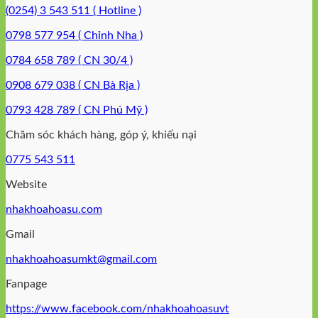
(0254) 3 543 511 ( Hotline )
0798 577 954 ( Chỉnh Nha )
0784 658 789 ( CN 30/4 )
0908 679 038 ( CN Bà Rịa )
0793 428 789 ( CN Phú Mỹ )
Chăm sóc khách hàng, góp ý, khiếu nại
0775 543 511
Website
nhakhoahoasu.com
Gmail
nhakhoahoasumkt@gmail.com
Fanpage
https://www.facebook.com/nhakhoahoasuvt