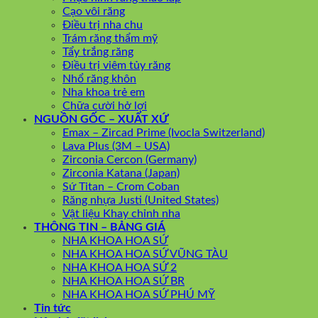
Cạo vôi răng
Điều trị nha chu
Trám răng thẩm mỹ
Tẩy trắng răng
Điều trị viêm tủy răng
Nhổ răng khôn
Nha khoa trẻ em
Chữa cười hở lợi
NGUỒN GỐC – XUẤT XỨ
Emax – Zircad Prime (Ivocla Switzerland)
Lava Plus (3M – USA)
Zirconia Cercon (Germany)
Zirconia Katana (Japan)
Sứ Titan – Crom Coban
Răng nhựa Justi (United States)
Vật liệu Khay chỉnh nha
THÔNG TIN – BẢNG GIÁ
NHA KHOA HOA SỨ
NHA KHOA HOA SỨ VŨNG TÀU
NHA KHOA HOA SỨ 2
NHA KHOA HOA SỨ BR
NHA KHOA HOA SỨ PHÚ MỸ
Tin tức