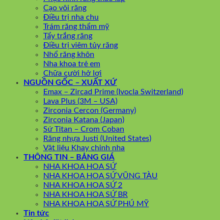
Cạo vôi răng
Điều trị nha chu
Trám răng thẩm mỹ
Tẩy trắng răng
Điều trị viêm tủy răng
Nhổ răng khôn
Nha khoa trẻ em
Chữa cười hở lợi
NGUỒN GỐC – XUẤT XỨ
Emax – Zircad Prime (Ivocla Switzerland)
Lava Plus (3M – USA)
Zirconia Cercon (Germany)
Zirconia Katana (Japan)
Sứ Titan – Crom Coban
Răng nhựa Justi (United States)
Vật liệu Khay chỉnh nha
THÔNG TIN – BẢNG GIÁ
NHA KHOA HOA SỨ
NHA KHOA HOA SỨ VŨNG TÀU
NHA KHOA HOA SỨ 2
NHA KHOA HOA SỨ BR
NHA KHOA HOA SỨ PHÚ MỸ
Tin tức