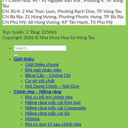
TT Chỉnh Nha: 90 - 92 Nguyễn Văn Trỗi , Phường 4, TP. Vũng
Tàu
CN 30/4: 2 Mai Thúc Loan, Phường Rạch Dừa, TP. Vũng Tàu
CN Bà Rịa: 21 Hùng Vương, Phường Phước Hưng, TP. Bà Rịa
CN Phú Mỹ: 68 Hùng Vương, KP Tân Hạnh, TX Phú Mỹ
Trực tuyến: 2
Tổng: 225061
Copyright 2026 © Nha Khoa Hoa Sứ Vũng Tàu
Giới thiệu
Giới thiệu chung
Đội ngũ nhân viên
Bằng Cấp – Chứng Chỉ
Cơ sở vật chất
Nội Dung Chính – Nội Quy
Chỉnh nha – Niềng răng
Khí cụ hỗ trợ chỉnh nha
Niềng răng mắc cài Kim loại
Niềng răng mắc cài Composite
Niềng răng mắc cài Sứ
Minivis
Khí cụ duy trì sau chỉnh nha