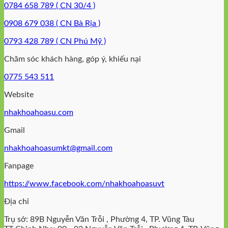
0784 658 789 ( CN 30/4 )
0908 679 038 ( CN Bà Rịa )
0793 428 789 ( CN Phú Mỹ )
Chăm sóc khách hàng, góp ý, khiếu nại
0775 543 511
Website
nhakhoahoasu.com
Gmail
nhakhoahoasumkt@gmail.com
Fanpage
https://www.facebook.com/nhakhoahoasuvt
Địa chỉ
Trụ sở: 89B Nguyễn Văn Trỗi , Phường 4, TP. Vũng Tàu