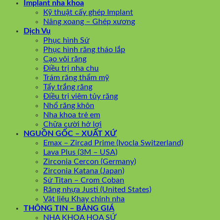
Implant nha khoa
Kỹ thuật cấy ghép Implant
Nâng xoang – Ghép xương
Dịch Vụ
Phục hình Sứ
Phục hình răng tháo lắp
Cạo vôi răng
Điều trị nha chu
Trám răng thẩm mỹ
Tẩy trắng răng
Điều trị viêm tủy răng
Nhổ răng khôn
Nha khoa trẻ em
Chữa cười hở lợi
NGUỒN GỐC – XUẤT XỨ
Emax – Zircad Prime (Ivocla Switzerland)
Lava Plus (3M – USA)
Zirconia Cercon (Germany)
Zirconia Katana (Japan)
Sứ Titan – Crom Coban
Răng nhựa Justi (United States)
Vật liệu Khay chỉnh nha
THÔNG TIN – BẢNG GIÁ
NHA KHOA HOA SỨ